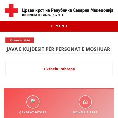
MENU
15 Korrik, 2016
JAVA E KUJDESIT PËR PERSONAT E MOSHUAR
< kthehu mbrapa
HISTORIA E LËVIZJES
HISTORIA E KRYQIT TË KUQ
QENDRAT DITORE
NDIHMA E PARË