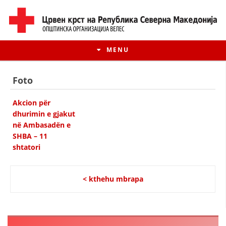
MENU
Foto
Akcion për
dhurimin e gjakut
në Ambasadën e
SHBA – 11
shtatori
< kthehu mbrapa
HISTORIA E LËVIZJES
HISTORIA E KRYQIT TË KUQ