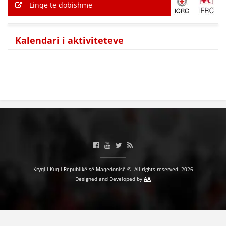
Linqe të dobishme
HULUMTIMI I OPINIONIT PUBLIK
BASHKËPUNIM NDËRKOMBËTAR
Kalendari i aktiviteteve
MARRËVESHJE
PROJEKTE
SHËRBIMI PËR KËRKIM
VEPRIMTARI SHËNDETËSORE PREVENTIVE
NDIHMA E PARË
DHURIMI I GJAKUT
MENAXHIM ME VULLNETARË
Kryqi i Kuq i Republikë së Maqedonisë ©. All rights reserved. 2026
Designed and Developed by
AA
KUSH JEMI NE