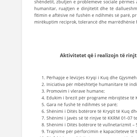
shëndetit, zbutjen e problemeve sociale përmes a
humanitar, ruajtjen e dinjitetit dhe të dalluesh
fitimin e aftësive në fushën e ndihmës së parë, pr
mirëkuptim reciprok, tolerancë dhe marrëdhënie
Aktivitetet që i realizojn
të rinj
Përhapje e lëvizjes Kryqi i Kuq dhe Gjysmë
Iniciativa për mbështetje humanitare të indiv
Promovim i vlerave humane;
Edukim i brezit për programe mbrojtëse të 
Gara në fushë të ndihmës së parë;
Shënimi i Ditës botërore të Kryqit të Kuq 
Shënimi i Javës së të rinjve të KKRM 01-07 te
Shënimi i Ditës botërore të vullnetarizmit – 
Trajnime për përforcimin e kapaciteteve të t