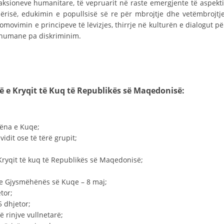
ksioneve humanitare, të vepruarit në raste emergjente të aspekti
СТРУКТУРА НА ОРГАНИЗАЦИЈАТА
mërisë, edukimin e popullsisë së re për mbrojtje dhe vetëmbrojtje
КОНТАКТ ИНФОРМАЦИИ
omovimin e principeve të lëvizjes, thirrje në kulturën e dialogut pë
 humane pa diskriminim.
ЧЛЕНСТВО ВО ПРОФЕСИОНАЛНИ ТЕЛА
ЗАКОН ЗА ЦКРМ
të e Kryqit të Kuq të Republikës së Maqedonisë:
СТАТУТ НА ЦКРМ
hëna e Kuqe;
idit ose të tërë grupit;
Kryqit të kuq të Republikës së Maqedonisë;
ОРГАНИЗАЦИЈА И РАЗВОЈ
dhe Gjysmëhënës së Kuqe – 8 maj;
РАКОВОДЕН ОДБОР
tor;
СОБРАНИЕ
5 dhjetor;
ë rinjve vullnetarë;
СТРУКТУРА И ОРГАНИЗАЦИОНА ПОСТАВЕНОСТ