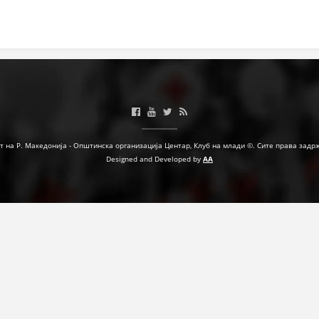
МЕЃУНАРОДНА СОРАБОТКА
ДОГОВОРИ
ЗНАЧЕЊЕ НА СЛУЖБАТА ЗА БАРАЊЕ
ФОРМУЛАРИ ЗА БАРАЊА
ЗДРАВСТВЕНО ПРЕВЕНТИВНА ДЕЈНОСТ
т на Р. Македонија - Општинска организација Центар, Клуб на млади ©. Сите права задр
Designed and Developed by
AA
ПРВА ПОМОШ
КРВОДАРИТЕЛСТВО
ИНФОРМАЦИИ ЗА БОЛЕСТИ
МЕНАЏМЕНТ НА ВОЛОНТЕРИ
ЗА НАС