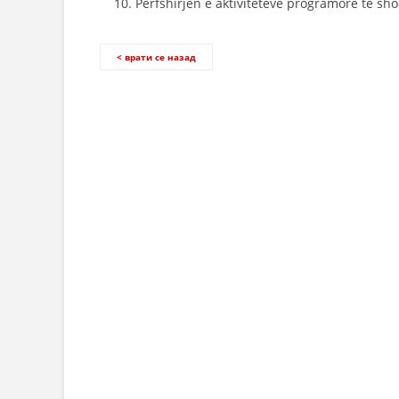
Përfshirjen e aktiviteteve programore të sho
< врати се назад