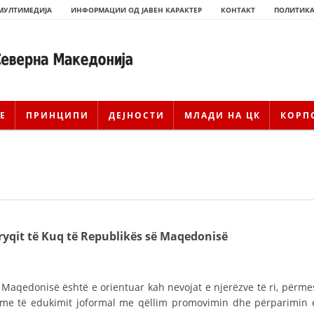
МУЛТИМЕДИЈА
ИНФОРМАЦИИ ОД ЈАВЕН КАРАКТЕР
КОНТАКТ
ПОЛИТИКА
Е
ПРИНЦИПИ
ДЕЈНОСТИ
МЛАДИ НА ЦК
КОРП
 Kryqit të Kuq të Republikës së Maqedonisë
ИСТОРИЈАТ НА ЦКРМ
ë Maqedonisë është e orientuar kah nevojat e njerëzve të ri, përme
ИСТОРИЈАТ НА ДВИЖЕЊЕТО
shme të edukimit joformal me qëllim promovimin dhe përparimin 