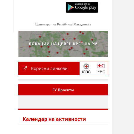
Црвен крст на Република Македонија
ЛОКАЦИИ НА ЦРВЕН КРСТ НА РМ
Корисни линкови
ЕУ Проекти
Календар на активности