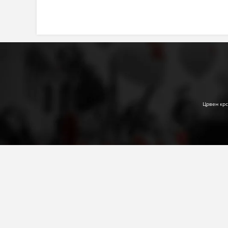
Црвен крс