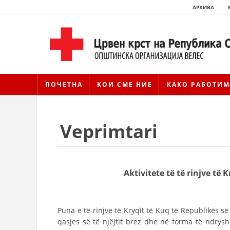
АРХИВА
ПОЧЕТНА
КОИ СМЕ НИЕ
КАКО РАБОТИМ
Veprimtari
Aktivitete të të rinjve të
Puna e të rinjve të Kryqit të Kuq të Republikës s
qasjes së të njëjtit brez dhe në forma të ndry