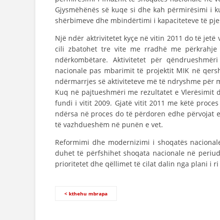
Gjysmëhënës së kuqe si dhe kah përmirësimi i ku
shërbimeve dhe mbindërtimi i kapaciteteve të pje
Një ndër aktrivitetet kyçe në vitin 2011 do të jetë
cili zbatohet tre vite me rradhë me përkrahje
ndërkombëtare. Aktivitetet për qëndrueshmër
nacionale pas mbarimit të projektit MIK në qersho
ndërmarrjes së aktiviteteve më të ndryshme për m
Kuq në pajtueshmëri me rezultatet e Vlerësimit 
fundi i vitit 2009. Gjatë vitit 2011 me këtë proc
ndërsa në proces do të përdoren edhe përvojat ed
të vazhdueshëm në punën e vet.
Reformimi dhe modernizimi i shoqatës nacionale p
duhet të përfshihet shoqata nacionale në periu
prioritetet dhe qëllimet të cilat dalin nga plani i 
< kthehu mbrapa