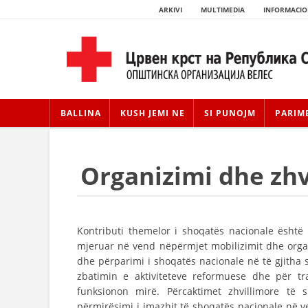
ARKIVI
MULTIMEDIA
INFORMACIO
BALLINA
KUSH JEMI NE
SI PUNOJM
PARIM
Organizimi dhe zhv
Kontributi themelor i shoqatës nacionale është
mjeruar në vend nëpërmjet mobilizimit dhe organi
dhe përparimi i shoqatës nacionale në të gjitha 
zbatimin e aktiviteteve reformuese dhe për tr
funksionon mirë. Përcaktimet zhvillimore të
përmirësimi i imazhit të shoqatës nacionale në 