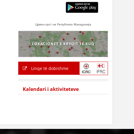
Црвен крст на Република Македонија
LOKACIONET E KRYQIT TË KUQ
Linqe të dobishme
Kalendari i aktiviteteve