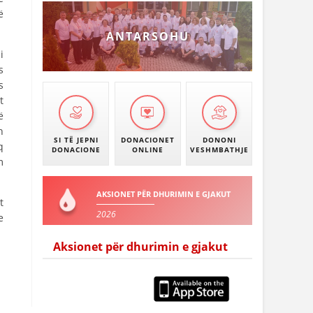
ë
ANTARSOHU
i
s
s
t
ë
h
SI TË JEPNI
DONACIONET
DONONI
q
DONACIONE
ONLINE
VESHMBATHJE
m
AKSIONET PËR DHURIMIN E GJAKUT
t
2026
e
Aksionet për dhurimin e gjakut