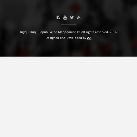
HULUMTIMI I OPINIONIT PUBLIK
BASHKËPUNIM NDËRKOMBËTAR
Kryqi i Kuq i Republikë së Maqedonisë ©. All rights reserved. 2026
MARRËVESHJE
Designed and Developed by
AA
PROJEKTE
SHËRBIMI PËR KËRKIM
VEPRIMTARI SHËNDETËSORE PREVENTIVE
NDIHMA E PARË
DHURIMI I GJAKUT
MENAXHIM ME VULLNETARË
KUSH JEMI NE