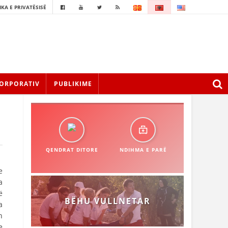
IKA E PRIVATËSISË
ORPORATIV
PUBLIKIME
QENDRAT DITORE
NDIHMA E PARË
e
a
ë
BËHU VULLNETAR
a
h
e