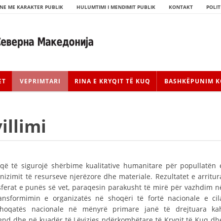
NE ME KARAKTER PUBLIK
HULUMTIMI I MENDIMIT PUBLIK
KONTAKT
POLIT
ET
VEPRIMTARI
RINA E KRYQIT TË KUQ
BASHKËPUNIM K
illimi
 që të sigurojë shërbime kualitative humanitare për popullatën 
zimit të resurseve njerëzore dhe materiale. Rezultatet e arritur
HISTORIA E LËVIZJES
sferat e punës së vet, paraqesin parakusht të mirë për vazhdim n
ansformimin e organizatës në shoqëri të fortë nacionale e cil
HISTORIA E KRYQIT TË KUQ
 shoqatës nacionale në mënyrë primare janë të drejtuara ka
vend dhe në kuadër të Lëvizjes ndërkombëtare të Kryqit të Kuq dh