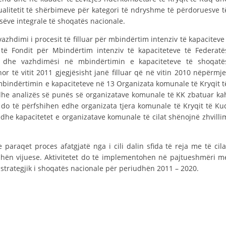
STRUKTURA E ORGANIZATËS
alitetit të shërbimeve për kategori të ndryshme të përdoruesve t
sëve integrale të shoqatës nacionale.
KONTAKT INFORMACIONE
 vazhdimi i procesit të filluar për mbindërtim intenziv të kapaciteve 
ANËTARËSIMI NË STRUKTURAT PROFESIONALE
 të Fondit për Mbindërtim intenziv të kapaciteteve të Federatë
i dhe vazhdimësi në mbindërtimin e kapaciteteve të shoqatë
r të vitit 2011 gjegjësisht janë filluar që në vitin 2010 nëpërmje
bindërtimin e kapaciteteve në 13 Organizata komunale të Kryqit t
LIGJI I KRYQIT TË KUQ
dhe analizës së punës së organizatave komunale të KK zbatuar ka
STATUTI I KRYQIT TË KUQ
es do të përfshihen edhe organizata tjera komunale të Kryqit të Ku
he kapacitetet e organizatave komunale të cilat shënojnë zhvilli
araqet proces afatgjatë nga i cili dalin sfida të reja me të cila
dhën vijuese. Aktivitetet do të implementohen në pajtueshmëri m
ORGANIZIMI DHE ZHVILLIMI
ri strategjik i shoqatës nacionale për periudhën 2011 – 2020.
BORDI DREJTUES
KUVENDI
STRUKTURA DHE STRUKTURA ORGANIZATIVE