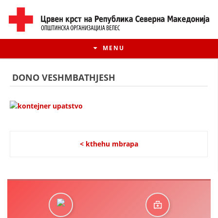
MENU
DONO VESHMBATHJESH
< kthehu mbrapa
HISTORIA E LËVIZJES
HISTORIA E KRYQIT TË KUQ