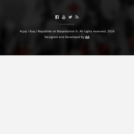
HULUMTIMI I OPINIONIT PUBLIK
BASHKËPUNIM NDËRKOMBËTAR
Kryqi i Kuq i Republikë së Maqedonisë ©. All rights reserved. 2026
MARRËVESHJE
Designed and Developed by
AA
PROJEKTE
SHËRBIMI PËR KËRKIM
VEPRIMTARI SHËNDETËSORE PREVENTIVE
NDIHMA E PARË
DHURIMI I GJAKUT
MENAXHIM ME VULLNETARË
KUSH JEMI NE