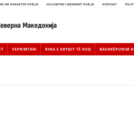
NE ME KARAKTER PUBLIK
HULUMTIMI I MENDIMIT PUBLIK
KONTAKT
POLIT
ET
VEPRIMTARI
RINA E KRYQIT TË KUQ
BASHKËPUNIM K
HISTORIA E LËVIZJES
HISTORIA E KRYQIT TË KUQ