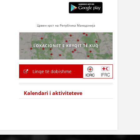
Црвен крст на Република Македонија
LOKACIONET E KRYQIT TË KUQ
Linqe të dobishme
Kalendari i aktiviteteve