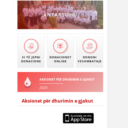
ANTARSOHU
SI TË JEPNI
DONACIONET
DONONI
DONACIONE
ONLINE
VESHMBATHJE
AKSIONET PËR DHURIMIN E GJAKUT
2026
Aksionet për dhurimin e gjakut