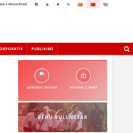
IKA E PRIVATËSISË
ORPORATIV
PUBLIKIME
QENDRAT DITORE
NDIHMA E PARË
BËHU VULLNETAR