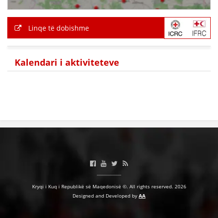
Linqe të dobishme
Kalendari i aktiviteteve
Kryqi i Kuq i Republikë së Maqedonisë ©. All rights reserved. 2026
Designed and Developed by
AA