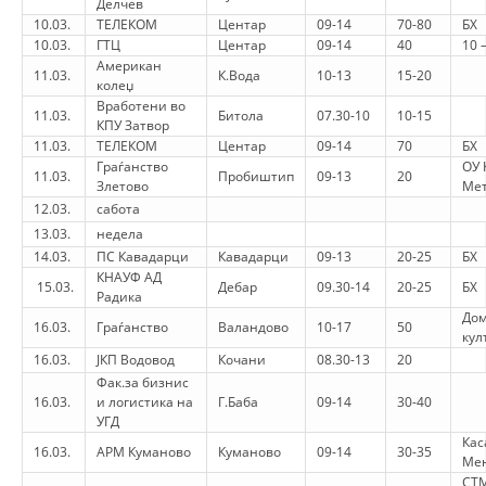
Делчев
10.03.
ТЕЛЕКОМ
Центар
09-14
70-80
БХ
HULUMTIMI I OPINIONIT PUBLIK
10.03.
ГТЦ
Центар
09-14
40
10 
Американ
BASHKËPUNIM NDËRKOMBËTAR
11.03.
К.Вода
10-13
15-20
колеџ
Вработени во
11.03.
Битола
07.30-10
10-15
MARRËVESHJE
КПУ Затвор
11.03.
ТЕЛЕКОМ
Центар
09-14
70
БХ
PROJEKTE
Граѓанство
ОУ 
11.03.
Пробиштип
09-13
20
Злетово
Мет
SHËRBIMI PËR KËRKIM
12.03.
сабота
13.03.
недела
VEPRIMTARI SHËNDETËSORE PREVENTIVE
14.03.
ПС Кавадарци
Кавадарци
09-13
20-25
БХ
КНАУФ АД
NDIHMA E PARË
15.03.
Дебар
09.30-14
20-25
БХ
Радика
Дом
DHURIMI I GJAKUT
16.03.
Граѓанство
Валандово
10-17
50
кул
16.03.
ЈКП Водовод
Кочани
08.30-13
20
MENAXHIM ME VULLNETARË
Фак.за бизнис
16.03.
и логистика на
Г.Баба
09-14
30-40
УГД
Кас
KUSH JEMI NE
16.03.
АРМ Куманово
Куманово
09-14
30-35
Ме
СТ