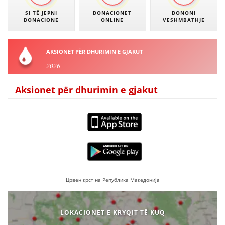
SI TË JEPNI
DONACIONET
DONONI
DONACIONE
ONLINE
VESHMBATHJE
AKSIONET PËR DHURIMIN E GJAKUT
2026
Aksionet për dhurimin e gjakut
Црвен крст на Република Македонија
LOKACIONET E KRYQIT TË KUQ