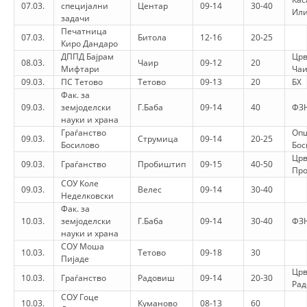
07.03.
специјални
Центар
09-14
30-40
Или
задачи
DISEMINIMI
Печатница
07.03.
Битола
12-16
20-25
Киро Дандаро
DREJTA NDERKOMBETARE HUMANITARE
ДППД Бајрам
Црв
08.03.
Чаир
09-12
20
Мифтари
Ча
PROMOVIMI I VLERAVE HUMANE
09.03.
ПС Тетово
Тетово
09-13
20
БХ
Фак. за
PËRDORIMIN DHE MBROJTJEN E STEMËS
09.03.
земјоделски
Г.Баба
09-14
40
ФЗН
науки и храна
SOCIALO-HUMANITARE
Граѓанство
Оп
09.03.
Струмица
09-14
20-25
Босилово
Бос
SI TË JEPNI DONACIONE
Црв
09.03.
Граѓанство
Пробиштип
09-15
40-50
Пр
PËRGATITSHMËRI DHE VEPRIM GJATË KATASTROFAVE
СОУ Коле
09.03.
Велес
09-14
30-40
Неделковски
EKIPE PËRGJIGJE DISASTER
Фак. за
10.03.
земјоделски
Г.Баба
09-14
30-40
ФЗН
STACIONIN E UJIT SHPËTIMIT – VODNO
науки и храна
СОУ Моша
EOK E CK
10.03.
Тетово
09-18
30
Пијаде
Црв
PROJEKTE
10.03.
Граѓанство
Радовиш
09-14
20-30
Ра
СОУ Гоце
MARRDHËNJE ME PUBLIKUN
10.03.
Куманово
08-13
60