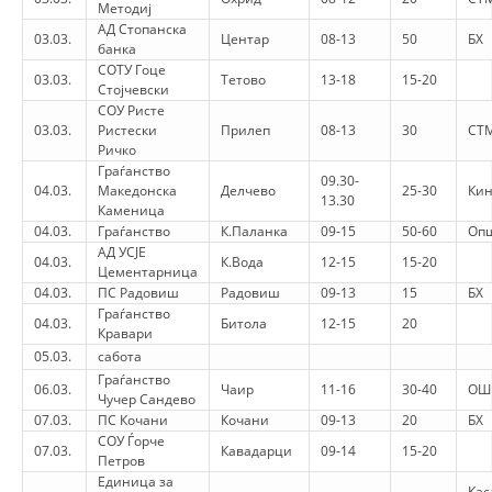
STRUKTURA E ORGANIZATËS
Методиј
АД Стопанска
03.03.
Центар
08-13
50
БХ
банка
KONTAKT INFORMACIONE
СОТУ Гоце
03.03.
Тетово
13-18
15-20
Стојчевски
ANËTARËSIMI NË STRUKTURAT PROFESIONALE
СОУ Ристе
03.03.
Ристески
Прилеп
08-13
30
СТ
Ричко
Граѓанство
09.30-
LIGJI I KRYQIT TË KUQ
04.03.
Македонска
Делчево
25-30
Кин
13.30
Каменица
STATUTI I KRYQIT TË KUQ
04.03.
Граѓанство
К.Паланка
09-15
50-60
Опш
АД УСЈЕ
04.03.
К.Вода
12-15
15-20
Цементарница
04.03.
ПС Радовиш
Радовиш
09-13
15
БХ
Граѓанство
04.03.
Битола
12-15
20
Кравари
05.03.
сабота
ORGANIZIMI DHE ZHVILLIMI
Граѓанство
06.03.
Чаир
11-16
30-40
ОШ
Чучер Сандево
BORDI DREJTUES
07.03.
ПС Кочани
Кочани
09-13
20
БХ
СОУ Ѓорче
KUVENDI
07.03.
Кавадарци
09-14
15-20
Петров
Единица за
STRUKTURA DHE STRUKTURA ORGANIZATIVE
Кас