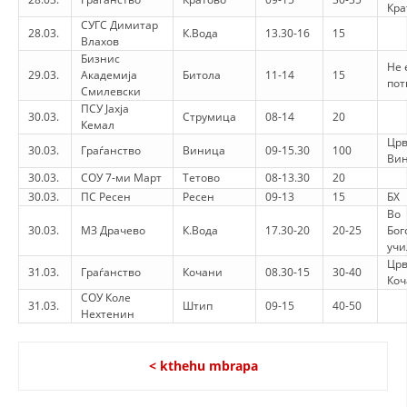
Кра
СУГС Димитар
28.03.
К.Вода
13.30-16
15
Влахов
Бизнис
Не 
29.03.
Академија
Битола
11-14
15
пот
Смилевски
ПСУ Јахја
30.03.
Струмица
08-14
20
Кемал
Црв
30.03.
Граѓанство
Виница
09-15.30
100
Ви
30.03.
СОУ 7-ми Март
Тетово
08-13.30
20
30.03.
ПС Ресен
Ресен
09-13
15
БХ
Во
30.03.
МЗ Драчево
К.Вода
17.30-20
20-25
Бог
уч
Црв
31.03.
Граѓанство
Кочани
08.30-15
30-40
Коч
СОУ Коле
31.03.
Штип
09-15
40-50
Нехтенин
< kthehu mbrapa