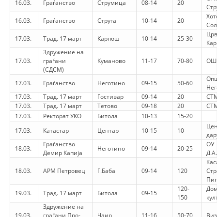
16.03.
Граѓанство
Струмица
08-14
20
VEPRIMTARI
Ст
Хот
16.03.
Граѓанство
Струга
10-14
20
Со
Црв
17.03.
Трад. 17 март
Карпош
10-14
25-30
Ка
Здружение на
17.03.
граѓани
Куманово
11-17
70-80
ОШ
DORACAKË
(СДСМ)
Оп
STRATEGJI
17.03.
Граѓанство
Неготино
09-15
50-60
Нег
17.03.
Трад. 17 март
Гостивар
09-14
20
СТМ
MATERIAL EDUKATIVO INFORMATIV
17.03.
Трад. 17 март
Тетово
09-18
20
СТМ
17.03.
Ректорат УКО
Битола
10-13
15-20
BROCHURES
Цен
17.03.
Катастар
Центар
10-15
10
дар
PRESENTATIONS
Граѓанство
ОУ
18.03.
Неготино
09-14
20-25
Демир Капија
Д.А
Кас
18.03.
АРМ Петровец
Г.Баба
09-14
120
Ст
Пи
120-
Дом
19.03.
Трад. 17 март
Битола
09-15
150
кул
Здружение на
19.03.
граѓани Про-
Чаир
11-16
50-70
Ви