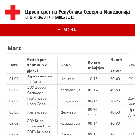
MENU
Mars
Aksion per
Numri
Koha e
Data
dhurimin e
ОKKK
I
Ver
mbajtjes
gjakut
pritur
Здружение на
01.03.
Центар
10-15
30-40
БХ
граѓани
СОУ Добри
02.03.
Кавадарци
09-14
40-50
Даскалов
Граѓанство
Дом
02.03.
Струмица
09-14
20-25
Ново Село
кул
09.30-
Црв
03.03.
Граѓанство
Делчево
40-50
HISTORIA E LËVIZJES
13.30
Дел
СОУ Киро
03.03.
Кавадарци
09-14
20-30
HISTORIA E KRYQIT TË KUQ
Спанџов Брко
СОЕУ Кирил и
03.03.
Охрид
08-12
20
СТМ