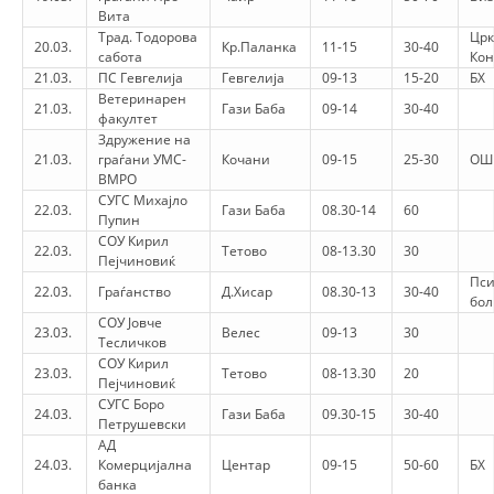
Вита
Трад. Тодорова
Црк
20.03.
Кр.Паланка
11-15
30-40
сабота
Ко
21.03.
ПС Гевгелија
Гевгелија
09-13
15-20
БХ
Ветеринарен
21.03.
Гази Баба
09-14
30-40
факултет
Здружение на
21.03.
граѓани УМС-
Кочани
09-15
25-30
ОШ
ВМРО
СУГС Михајло
22.03.
Гази Баба
08.30-14
60
Пупин
СОУ Кирил
22.03.
Тетово
08-13.30
30
Пејчиновиќ
Пси
22.03.
Граѓанство
Д.Хисар
08.30-13
30-40
бо
СОУ Јовче
23.03.
Велес
09-13
30
Тесличков
СОУ Кирил
23.03.
Тетово
08-13.30
20
Пејчиновиќ
СУГС Боро
24.03.
Гази Баба
09.30-15
30-40
Петрушевски
АД
24.03.
Комерцијална
Центар
09-15
50-60
БХ
банка