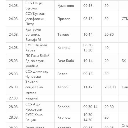
СОУ Наце
24.03.
Куманово
09-13
50
Буѓони
СОУ Кузман
24.03.
Јосифовски
Прилеп
08-13
30
СТ
Питу
Културна
24.03.
организ.
Тетово
10-14
20-30
Визија М
СУГС Никола
08.30-
24.03.
Карпош
40
Карев
13.30
ПС Гази Баба/
25.03.
Ед. за служ.
Гази Баба
10-14
20
БХ
кучиња
СОУ Димитар
25.03.
Велес
09-13
30
Чуповски
Твитер
26.03.
социјална
Карпош
11-17
70-100
Кин
мрежа
27.03.
недела
СОУ Ацо
28.03.
Берово
09.30-14
20-30
Русковски
СУГС Кочо
10.30-
28.03.
Карпош
20
Рацин
14.30
Оп
28.03.
Граѓанство
Кратово
09-15
30-35