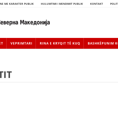
NE ME KARAKTER PUBLIK
HULUMTIMI I MENDIMIT PUBLIK
KONTAKT
POLIT
ET
VEPRIMTARI
RINA E KRYQIT TË KUQ
BASHKËPUNIM K
TIT
HISTORIA E LËVIZJES
HISTORIA E KRYQIT TË KUQ