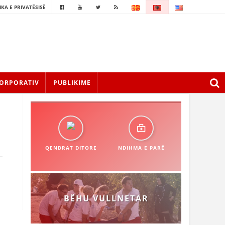
IKA E PRIVATËSISË
ORPORATIV
PUBLIKIME
QENDRAT DITORE
NDIHMA E PARË
BËHU VULLNETAR