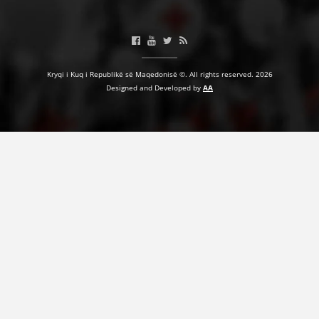
HULUMTIMI I OPINIONIT PUBLIK
BASHKËPUNIM NDËRKOMBËTAR
Kryqi i Kuq i Republikë së Maqedonisë ©. All rights reserved. 2026
MARRËVESHJE
Designed and Developed by
AA
PROJEKTE
SHËRBIMI PËR KËRKIM
VEPRIMTARI SHËNDETËSORE PREVENTIVE
NDIHMA E PARË
DHURIMI I GJAKUT
MENAXHIM ME VULLNETARË
KUSH JEMI NE