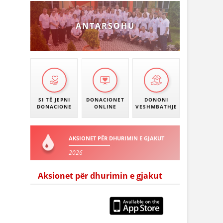
ANTARSOHU
SI TË JEPNI
DONACIONET
DONONI
DONACIONE
ONLINE
VESHMBATHJE
AKSIONET PËR DHURIMIN E GJAKUT
2026
Aksionet për dhurimin e gjakut