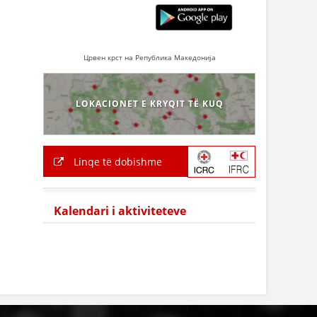
Црвен крст на Република Македонија
LOKACIONET E KRYQIT TË KUQ
Linqe të dobishme
Kalendari i aktiviteteve