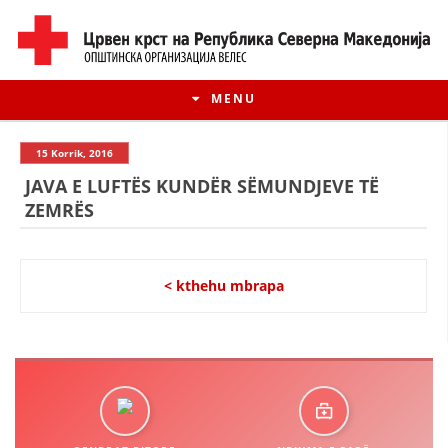
MENU
15 Korrik, 2016
JAVA E LUFTËS KUNDËR SËMUNDJEVE TË
ZEMRËS
< kthehu mbrapa
HISTORIA E LËVIZJES
HISTORIA E KRYQIT TË KUQ