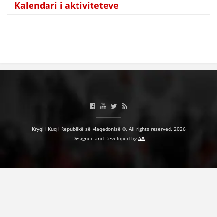
Kalendari i aktiviteteve
HULUMTIMI I OPINIONIT PUBLIK
BASHKËPUNIM NDËRKOMBËTAR
MARRËVESHJE
PROJEKTE
SHËRBIMI PËR KËRKIM
VEPRIMTARI SHËNDETËSORE PREVENTIVE
NDIHMA E PARË
Kryqi i Kuq i Republikë së Maqedonisë ©. All rights reserved. 2026
Designed and Developed by
AA
DHURIMI I GJAKUT
MENAXHIM ME VULLNETARË
KUSH JEMI NE