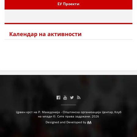
ЕУ Проекти
МЕЃУНАРОДНА СОРАБОТКА
ДОГОВОРИ
Календар на активности
ЗНАЧЕЊЕ НА СЛУЖБАТА ЗА БАРАЊЕ
ФОРМУЛАРИ ЗА БАРАЊА
ЗДРАВСТВЕНО ПРЕВЕНТИВНА ДЕЈНОСТ
ПРВА ПОМОШ
КРВОДАРИТЕЛСТВО
ИНФОРМАЦИИ ЗА БОЛЕСТИ
МЕНАЏМЕНТ НА ВОЛОНТЕРИ
Црвен крст на Р. Македонија - Општинска организација Центар, Клуб
на млади ©. Сите права задржани. 2026
Designed and Developed by
AA
ЗА НАС