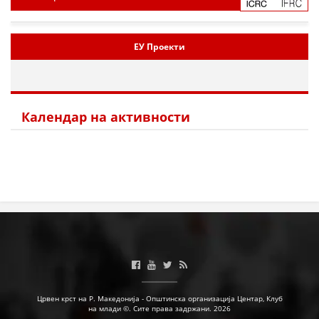
ЕУ Проекти
Календар на активности
Црвен крст на Р. Македонија - Општинска организација Центар, Клуб
на млади ©. Сите права задржани. 2026