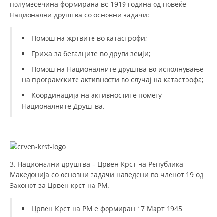
полумесечина формирана во 1919 година од повеќе
Национални друштва со основни задачи:
МЕЃУНАРОДНА СОРАБОТКА
ДОГОВОРИ
Помош на жртвите во катастрофи;
Грижа за бегалците во други земји;
ЗНАЧЕЊЕ НА СЛУЖБАТА ЗА БАРАЊЕ
Помош на Националните друштва во исполнување
ФОРМУЛАРИ ЗА БАРАЊА
на програмските активности во случај на катастрофа;
ЗДРАВСТВЕНО ПРЕВЕНТИВНА ДЕЈНОСТ
Координација на активностите помеѓу
Националните Друштва.
ПРВА ПОМОШ
КРВОДАРИТЕЛСТВО
ИНФОРМАЦИИ ЗА БОЛЕСТИ
МЕНАЏМЕНТ НА ВОЛОНТЕРИ
3. Национални друштва – Црвен Крст на Република
Македонија со основни задачи наведени во членот 19 од
Законот за Црвен крст на РМ.
ЗА НАС
Црвен Крст на РМ е формиран 17 Март 1945