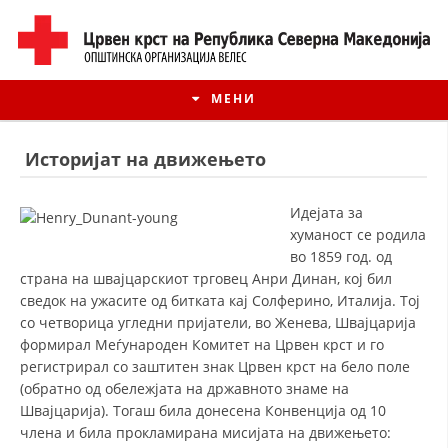
МЕНИ
Историјат на движењето
Идејата за
хуманост се родила
во 1859 год. од
страна на швајцарскиот трговец Анри Динан, кој бил
сведок на ужасите од битката кај Солферино, Италија. Тој
со четворица угледни пријатели, во Женева, Швајцарија
формирал Меѓународен Комитет на Црвен крст и го
регистрирал со заштитен знак Црвен крст на бело поле
ИСТОРИЈАТ НА ЦКРМ
(обратно од обележјата на државното знаме на
Швајцарија). Тогаш била донесена Конвенција од 10
ИСТОРИЈАТ НА ДВИЖЕЊЕТО
члена и била прокламирана мисијата на движењето: