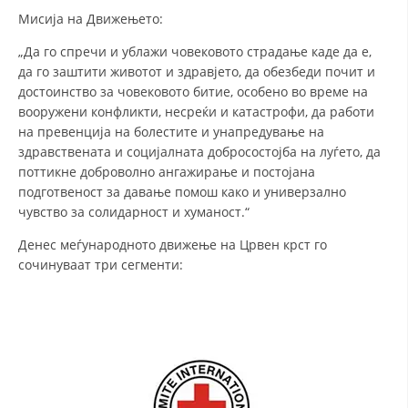
СТРУКТУРА НА ОРГАНИЗАЦИЈАТА
Мисија на Движењето:
КОНТАКТ ИНФОРМАЦИИ
„Да го спречи и ублажи човековото страдање каде да е,
да го заштити животот и здравјето, да обезбеди почит и
ЧЛЕНСТВО ВО ПРОФЕСИОНАЛНИ ТЕЛА
достоинство за човековото битие, особено во време на
вооружени конфликти, несреќи и катастрофи, да работи
на превенција на болестите и унапредување на
здравствената и социјалната добросостојба на луѓето, да
ЗАКОН ЗА ЦКРМ
поттикне доброволно ангажирање и постојана
СТАТУТ НА ЦКРМ
подготвеност за давање помош како и универзално
чувство за солидарност и хуманост.“
Денес меѓународното движење на Црвен крст го
сочинуваат три сегменти:
ОРГАНИЗАЦИЈА И РАЗВОЈ
РАКОВОДЕН ОДБОР
СОБРАНИЕ
СТРУКТУРА И ОРГАНИЗАЦИОНА ПОСТАВЕНОСТ