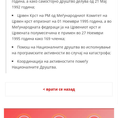
година, а како самостојно друштво делува од 21 Мај
ДЕЈСТВУВАЊЕ
1992 година;
Црвен Крст на РМ од Меѓународниот Комитет на
Црвен крст епризнат на 01 Ноември 1995 година, а во
Меѓународната федераци ја на Црвениот крст и
Црвената полумесечина е примен во 27 Ноември
ПРИРАЧНИЦИ
1995 година како 169 членка;
СТРАТЕГИИ
Помош на Националните друштва во исполнување
на програмските активности во случај на катастрофа;
ЕДУКАТИВНО ИНФОРМАТИВНИ МАТЕРИЈАЛИ
Координација на активностите помеѓу
БРОШУРИ
Националните Друштва.
ПОСТЕРИ
ПРЕЗЕНТАЦИИ
< врати се назад