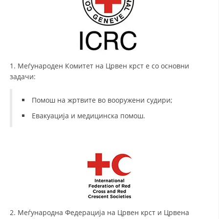
ДИСЕМИНАЦИЈА
MЕЃУНАРОДНО ХУМАНИТАРНО ПРАВО
ПРОМОЦИЈА НА ХУМАНИ ВРЕДНОСТИ
1. Меѓународен Комитет на Црвен крст е со основни
УПОТРЕБА И ЗАШТИТА НА АМБЛЕМОТ
задачи:
СОЦИЈАЛНО ХУМАНИТАРНА ДЕЈНОСТ
Помош на жртвите во вооружени судири;
КАКО ДА ДОНИРАТЕ
Евакуација и медицинска помош.
ПОДГОТВЕНОСТ И ДЕЈСТВО ПРИ КАТАСТРОФИ
ТИМОВИ НА ООЦК
СПАСИТЕЛНА СТАНИЦА ВОДНО
ПРОЕКТИ – ПОДГОТВЕНОСТ И ДЕЈСТВУВАЊЕ ПРИ КАТАСТРОФИ
ОДНОСИ СО ЈАВНОСТ
2. Меѓународна Федерација на Црвен крст и Црвена
ИСТРАЖУВАЊЕ НА ЈАВНО МИСЛЕЊЕ