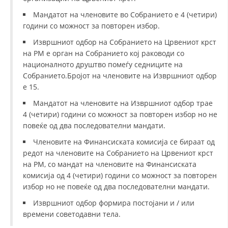
Мандатот на членовите во Собранието е 4 (четири)
ДИСЕМИНАЦИЈА
години со можност за повторен избор.
MЕЃУНАРОДНО ХУМАНИТАРНО ПРАВО
Извршниот одбор на Собранието на Црвениот крст
на РМ е орган на Собранието кој раководи со
ПРОМОЦИЈА НА ХУМАНИ ВРЕДНОСТИ
националното друштво помеѓу седниците на
УПОТРЕБА И ЗАШТИТА НА АМБЛЕМОТ
Собранието.Бројот на членовите на Извршниот одбор
е 15.
СОЦИЈАЛНО ХУМАНИТАРНА ДЕЈНОСТ
Мандатот на членовите на Извршниот одбор трае
КАКО ДА ДОНИРАТЕ
4 (четири) години со можност за повторен избор но не
повеќе од два последователни мандати.
ПОДГОТВЕНОСТ И ДЕЈСТВО ПРИ КАТАСТРОФИ
Членовите на Финансиската комисија се бираат од
ТИМОВИ НА ООЦК
редот на членовите на Собранието на Црвениот крст
на РМ, со мандат на членовите на Финансиската
СПАСИТЕЛНА СТАНИЦА ВОДНО
комисија од 4 (четири) години со можност за повторен
избор но не повеќе од два последователни мандати.
ПРОЕКТИ – ПОДГОТВЕНОСТ И ДЕЈСТВУВАЊЕ ПРИ КАТАСТРОФИ
Извршниот одбор формира постојани и / или
ОДНОСИ СО ЈАВНОСТ
времени советодавни тела.
ИСТРАЖУВАЊЕ НА ЈАВНО МИСЛЕЊЕ