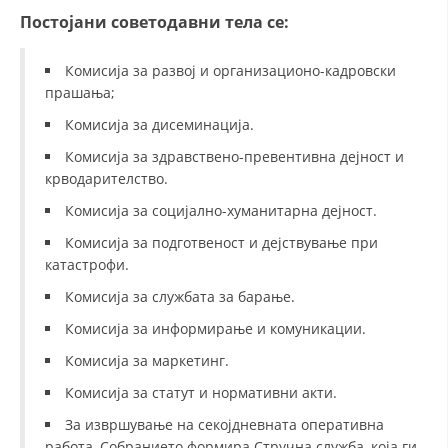
Постојани советодавни тела се:
МЕЃУНАРОДНА СОРАБОТКА
Комисија за развој и организационо-кадровски
ДОГОВОРИ
прашања;
ЗНАЧЕЊЕ НА СЛУЖБАТА ЗА БАРАЊЕ
Комисија за дисеминација.
ФОРМУЛАРИ ЗА БАРАЊА
Комисија за здравствено-превентивна дејност и
крводарителство.
ЗДРАВСТВЕНО ПРЕВЕНТИВНА ДЕЈНОСТ
Комисија за социјално-хуманитарна дејност.
ПРВА ПОМОШ
Комисија за подготвеност и дејствување при
КРВОДАРИТЕЛСТВО
катастрофи.
Комисија за службата за барање.
ИНФОРМАЦИИ ЗА БОЛЕСТИ
Комисија за информирање и комуникации.
МЕНАЏМЕНТ НА ВОЛОНТЕРИ
Комисија за маркетинг.
Комисија за статут и нормативни акти.
ЗА НАС
За извршување на секојдневната оперативна
работа, Собранието формира Стручна служба, која ги