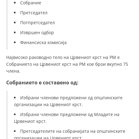
СТРУКТУРА НА ОРГАНИЗАЦИЈАТА
Собрание
Претседател
КОНТАКТ ИНФОРМАЦИИ
Потпретседател
ЧЛЕНСТВО ВО ПРОФЕСИОНАЛНИ ТЕЛА
Извршен одбор
Финансиска комисија
ЗАКОН ЗА ЦКРМ
Највисоко раководно тело на Црвениот крст на РМ е
СТАТУТ НА ЦКРМ
Собранието на Црвениот крст на РМ кое брои вкупно 75
члена.
Собранието е составено од:
Избрани членови предложени од општинските
ОРГАНИЗАЦИЈА И РАЗВОЈ
организации на Црвениот крст.
РАКОВОДЕН ОДБОР
Избрани членови предложени од Младите на
Црвениот крст.
СОБРАНИЕ
Претседателите на собранијата на општинските
СТРУКТУРА И ОРГАНИЗАЦИОНА ПОСТАВЕНОСТ
организации на Црвениот крст.