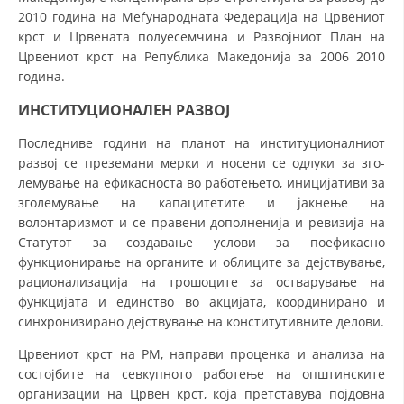
2010 година на Меѓународната Фе­де­рација на Црвениот
МЕЃУНАРОДНА СОРАБОТКА
крст и Црвената по­луе­се­­мчи­на и Развојниот План на
Црвениот крст на Репу­бли­ка Македонија за 2006 2010
ДОГОВОРИ
година.
ЗНАЧЕЊЕ НА СЛУЖБАТА ЗА БАРАЊЕ
ИНСТИТУЦИОНАЛЕН РАЗВОЈ
ФОРМУЛАРИ ЗА БАРАЊА
Последниве години на планот на институционалниот
развој се преземани мерки и носени се одлуки за зго­
ЗДРАВСТВЕНО ПРЕВЕНТИВНА ДЕЈНОСТ
лемување на ефикасноста во работењето, иницијативи за
зголемување на капацитетите и јакнење на
ПРВА ПОМОШ
волонтаризмот и се правени дополненија и ревизија на
КРВОДАРИТЕЛСТВО
Статутот за создавање услови за поефикасно
функционирање на органите и облиците за дејствување,
ИНФОРМАЦИИ ЗА БОЛЕСТИ
рационализација на трошоците за остварување на
функцијата и единство во акцијата, координирано и
МЕНАЏМЕНТ НА ВОЛОНТЕРИ
синхронизирано дејствување на конститутивните делови.
Црвениот крст на РМ, направи проценка и анализа на
состојбите на севкупното работење на општинските
ЗА НАС
организации на Црвен крст, која претставува појдовна