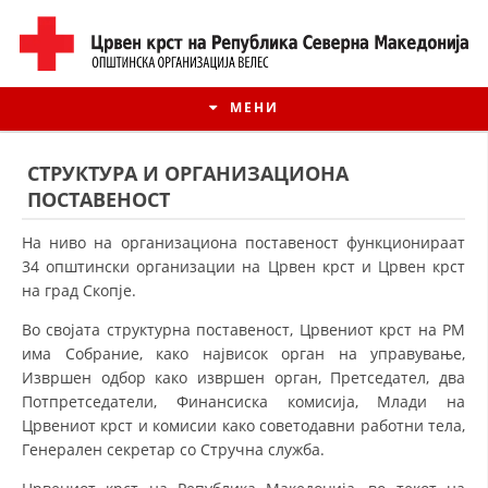
МЕНИ
СТРУКТУРА И ОРГАНИЗАЦИОНА
ПОСТАВЕНОСТ
На ниво на организациона поставеност функционираат
34 општински организации на Црвен крст и Црвен крст
на град Скопје.
Во својата структурна поставеност, Црвениот крст на РМ
има Собрание, како највисок орган на управување,
Извршен одбор како извршен орган, Претседател, два
Потпретседатели, Финансиска ко­ми­сија, Млади на
ИСТОРИЈАТ НА ЦКРМ
Црвениот крст и комисии како со­ве­тодавни работни тела,
Генерален секретар со Стручна служба.
ИСТОРИЈАТ НА ДВИЖЕЊЕТО