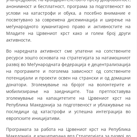
анонимност и бесплатност, програма за подготвеност во
ДИСЕМИНАЦИЈА
услови на катастрофи и обука, а посебно внимание е
посветувано за современа дисеминација и ширење на
MЕЃУНАРОДНО ХУМАНИТАРНО ПРАВО
меѓународното хуманитарно право и активностите на
ПРОМОЦИЈА НА ХУМАНИ ВРЕДНОСТИ
Младите на Црвениот крст како и голем број други
активности.
УПОТРЕБА И ЗАШТИТА НА АМБЛЕМОТ
Во наредната активност сме упатени на сопствените
СОЦИЈАЛНО ХУМАНИТАРНА ДЕЈНОСТ
ресурси зошто основата на стратегијата за натамошниот
развој во Меѓународната федерација е децентрализација
КАКО ДА ДОНИРАТЕ
на програмите и поголема зависност од сопствените
потенцијали и проекти освен на странски и од домашни
ПОДГОТВЕНОСТ И ДЕЈСТВО ПРИ КАТАСТРОФИ
донатори. Зголемување на бројот на волонтерите и
ТИМОВИ НА ООЦК
мобилизирање на заедниците. Тоа претпоставува
зголемување на капа­ци­те­тите на Црвениот крст на
СПАСИТЕЛНА СТАНИЦА ВОДНО
Република Македонија за подготвеност и ублажување на
последици од катастрофи и успешна интеграција во
ПРОЕКТИ – ПОДГОТВЕНОСТ И ДЕЈСТВУВАЊЕ ПРИ КАТАСТРОФИ
европските иницијативи.
ОДНОСИ СО ЈАВНОСТ
Програмата за работа на Црвениот крст на Ре­публика
ИСТРАЖУВАЊЕ НА ЈАВНО МИСЛЕЊЕ
Македонија, е концепирана врз Стра­те­ги­ја­та за развој до