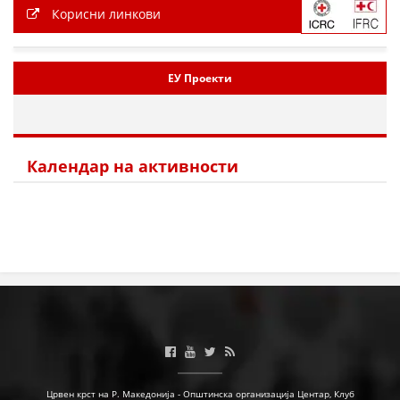
Корисни линкови
ЕУ Проекти
Календар на активности
Црвен крст на Р. Македонија - Општинска организација Центар, Клуб