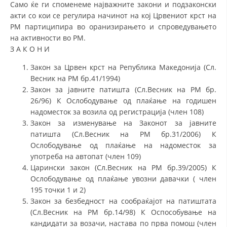
Само ќе ги споменеме најважните закони и подзаконски
акти со кои се регулира начинот на кој Црвениот крст на
РМ партиципира во оранизирањето и спроведувањето
на активности во РМ.
З А К О Н И
Закон за Црвен крст на Република Македонија (Сл.
Весник на РМ бр.41/1994)
Закон за јавните патишта (Сл.Весник на РМ бр.
26/96) К Ослободување од плаќање на годишен
надоместок за возила од регистрација (член 108)
Закон за изменување на Законот за јавните
патишта (Сл.Весник на РМ бр.31/2006) К
Ослободување од плаќање на надоместок за
употреба на автопат (член 109)
Царински закон (Сл.Весник на РМ бр.39/2005) К
Ослободување од плаќање увозни давачки ( член
195 точки 1 и 2)
Закон за безбедност на сообраќајот на патиштата
(Сл.Весник на РМ бр.14/98) К Оспособување на
кандидати за возачи, настава по прва помош (член