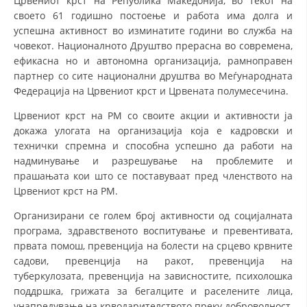
Црвениот крст на Република Македонија, во текот на
СТРУКТУРА НА ОРГАНИЗАЦИЈАТА
своето 61 годишно постоење и работа има долга и
успешна активност во изминатите години во служба на
КОНТАКТ ИНФОРМАЦИИ
човекот. Националното Друштво прерасна во современа,
ЧЛЕНСТВО ВО ПРОФЕСИОНАЛНИ ТЕЛА
ефикасна но и автономна организација, рамноправен
партнер со сите национални друштва во Меѓународната
Федерација на Црвениот крст и Црвената полумесечина.
ЗАКОН ЗА ЦКРМ
Црвениот крст на РМ со своите акции и активности ја
докажа улогата на организација која е кадровски и
СТАТУТ НА ЦКРМ
технички спремна и способна успешно да работи на
надминување и разрешување на проблемите и
прашањата кои што се поставуваат пред членството на
Црвениот крст на РМ.
Организирани се голем број активности од социјалната
ОРГАНИЗАЦИЈА И РАЗВОЈ
програма, здравственото воспитување и превентивата,
првата помош, превенција на болести на срцево крвните
РАКОВОДЕН ОДБОР
садови, превенција на ракот, превенција на
туберкулозата, превенција на зависностите, психолошка
СОБРАНИЕ
поддршка, грижата за бегалците и раселените лица,
СТРУКТУРА И ОРГАНИЗАЦИОНА ПОСТАВЕНОСТ
унапредување на крводарителството преку доброволност,