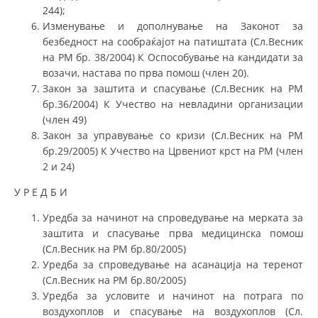
244);
Изменување и дополнување на Законот за
безбедност на сообраќајот на патиштата (Сл.Весник
на РМ бр. 38/2004) К Оспособување на кандидати за
возачи, настава по прва помош (член 20).
Закон за заштита и спасување (Сл.Весник на РМ
бр.36/2004) К Учество на невладини организации
(член 49)
Закон за управување со кризи (Сл.Весник на РМ
бр.29/2005) К Учество на Црвениот крст на РМ (член
2 и 24)
У Р Е Д Б И
Уредба за начинот на спроведување на мерката за
заштита и спасување прва медицинска помош
(Сл.Весник на РМ бр.80/2005)
Уредба за спроведување на асанација на теренот
(Сл.Весник на РМ бр.80/2005)
Уредба за условите и начинот на потрага по
воздухоплов и спасување на воздухоплов (Сл.