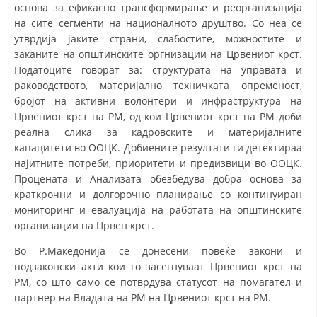
ДЕЈСТВУВАЊЕ
основа за ефикасно трансформирање и реорганизација
на сите сегменти на националното друштво. Со неа се
утврдија јаките страни, слабостите, можностите и
заканите на општинските оргнизации на Црвениот крст.
Податоците говорат за: структурата на управата и
раководството, материјално техничката опременост,
ПРИРАЧНИЦИ
бројот на активни волонтери и инфраструктура на
Црвениот крст на РМ, од кои Црвениот крст на РМ доби
СТРАТЕГИИ
реална слика за кадровските и материјалните
капацитети во ООЦК. Добиените резултати ги детектираа
ЕДУКАТИВНО ИНФОРМАТИВНИ МАТЕРИЈАЛИ
најитните потреби, приоритети и предизвици во ООЦК.
БРОШУРИ
Процената и Анализата обезбедува добра основа за
краткрочни и долгорочно планирање со континуиран
ПОСТЕРИ
мониторинг и евалуација на работата на општинските
организации на Црвен крст.
ПРЕЗЕНТАЦИИ
Во Р.Македонија се донесени повеќе закони и
подзаконски акти кои го засегнуваат Црвениот крст на
РМ, со што само се потврдува статусот на помагател и
партнер на Владата на РМ на Црвениот крст на РМ.