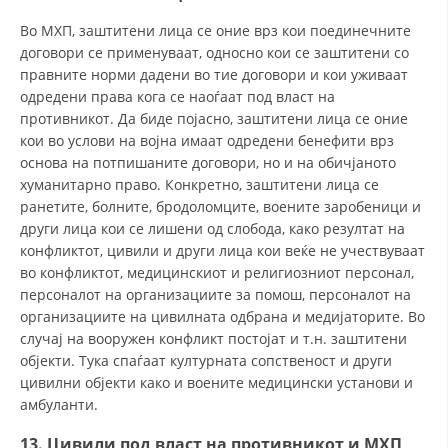
Во МХП, заштитени лица се оние врз кои поединечните
договори се применуваат, односно кои се заштитени со
правните норми дадени во тие договори и кои уживаат
одредени права кога се наоѓаат под власт на
противникот. Да биде појасно, заштитени лица се оние
кои во услови на војна имаат одредени бенефити врз
основа на потпишаните договори, но и на обичјаното
хуманитарно право. Конкретно, заштитени лица се
ранетите, болните, бродоломците, воените заробеници и
други лица кои се лишени од слобода, како резултат на
конфликтот, цивили и други лица кои веќе не учествуваат
во конфликтот, медицинскиот и религиозниот персонал,
персоналот на организациите за помош, персоналот на
организациите на цивилната одбрана и медијаторите. Во
случај на вооружен конфликт постојат и т.н. заштитени
објекти. Тука спаѓаат културната сопственост и други
цивилни објекти како и воените медицински установи и
амбуланти.
13. Цивили под власт на противникот и МХП