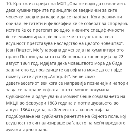
10. Краток историјат на МХП „Ова не води до сознанието
дека хуманитарните принципи се заеднички за сите
човечки заедници каде и да се наоѓаат. Кога различни
обичаи, ентитети и филозофии ќе се соберат за споредба,
истите ќе се претопат во едно, нивните специфичности
ќе се елиминираат, ќе остане чиста супстанца која
всушност претставува наследство на целото човештво“.
Јеан Пицтет, Меѓународна димензија на хуманитарното
право Потпишувањето на Женевската конвенција од 22
август 1864 год. Идејата дека човештвото мора да биде
заштитено од последиците од војната може да се најде
помеѓу сите луѓе од „Antiquits“. Беше само
деветнаесетиот век кога се направија позначајни напори
за да се направи војната , што е можно похумана.
Судбоносен и одлучувачки момент беше создавањето на
МКЦК во февруари 1863 година и потпишувањето, во
август 1864 година, на Женевската конвенција за
подобрување на судбината ранетите на бојното поле, кој
всушност го сигнализираше раѓањето на меѓународното
хуманитарно право.