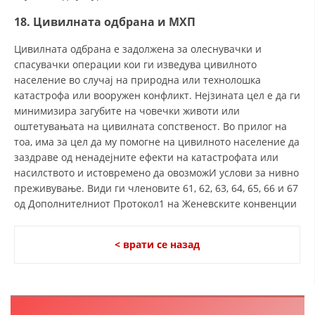
18. Цивилната одбрана и МХП
Цивилната одбрана е задолжена за олеснувачки и
спасувачки операции кои ги изведува цивилното
население во случај на природна или технолошка
катастрофа или вооружен конфликт. Нејзината цел е да ги
минимизира загубите на човечки животи или
оштетувањата на цивилната сопственост. Во прилог на
тоа, има за цел да му помогне на цивилното население да
заздраве од ненадејните ефекти на катастрофата или
насилството и истовремено да овозможИ услови за нивно
преживување. Види ги членовите 61, 62, 63, 64, 65, 66 и 67
од Дополнителниот Протокол1 на Женевските конвенции
< врати се назад