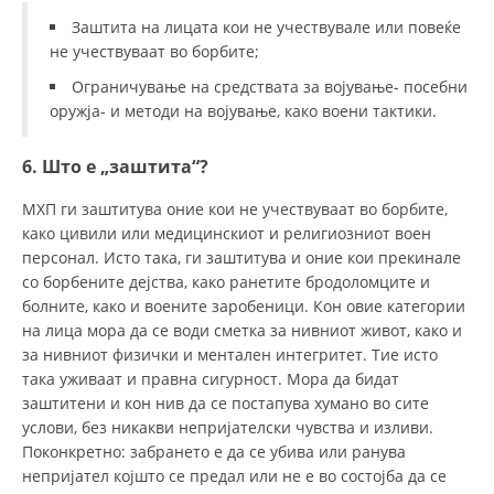
Заштита на лицата кои не учествувале или повеќе
не учествуваат во борбите;
Ограничување на средствата за војување- посебни
оружја- и методи на војување, како воени тактики.
6. Што е „заштита“?
МХП ги заштитува оние кои не учествуваат во борбите,
како цивили или медицинскиот и религиозниот воен
персонал. Исто така, ги заштитува и оние кои прекинале
со борбените дејства, како ранетите бродоломците и
болните, како и воените заробеници. Кон овие категории
на лица мора да се води сметка за нивниот живот, како и
за нивниот физички и ментален интегритет. Тие исто
така уживаат и правна сигурност. Мора да бидат
заштитени и кон нив да се постапува хумано во сите
услови, без никакви непријателски чувства и изливи.
Поконкретно: забрането е да се убива или ранува
непријател којшто се предал или не е во состојба да се