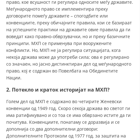
право, кое всушност ги регулира односите меѓу државите.
Меѓународното право се имплементира преку
ДИСЕМИНАЦИЈА
договорите помеѓу државите – спогодбите или
MЕЃУНАРОДНО ХУМАНИТАРНО ПРАВО
конвенциите, преку обичајните правила, кои се базираат
на успешните практики на државите овие правила да ги
ПРОМОЦИЈА НА ХУМАНИ ВРЕДНОСТИ
воведат како правно-обврзувачки, но и преку базичните
принципи. МХП се применува при вооружените
УПОТРЕБА И ЗАШТИТА НА АМБЛЕМОТ
конфликти. Но, МХП не ја регулира ситуацијата, кога
СОЦИЈАЛНО ХУМАНИТАРНА ДЕЈНОСТ
некоја држава може да употреби сила; ова е регулирано
со значаен, но јасно дистинктиран дел од меѓународното
КАКО ДА ДОНИРАТЕ
право, кој е содржан во Повелбата на Обединетите
Нации.
ПОДГОТВЕНОСТ И ДЕЈСТВО ПРИ КАТАСТРОФИ
2. Потекло и краток историјат на МХП?
ТИМОВИ НА ООЦК
Голем дел од МХП е содржано во четирите Женевски
СПАСИТЕЛНА СТАНИЦА ВОДНО
конвенции од 1949 год. Скоро секоја држава во светот ги
ПРОЕКТИ – ПОДГОТВЕНОСТ И ДЕЈСТВУВАЊЕ ПРИ КАТАСТРОФИ
има ратификувано и со тоа се има обврзано истите да ги
почитува. Конвенциите, понатаму се доразвија и се
ОДНОСИ СО ЈАВНОСТ
дополнија со два дополнителни договори:
Дополнителните Протоколи од 1977 год. за заштита на
ИСТРАЖУВАЊЕ НА ЈАВНО МИСЛЕЊЕ