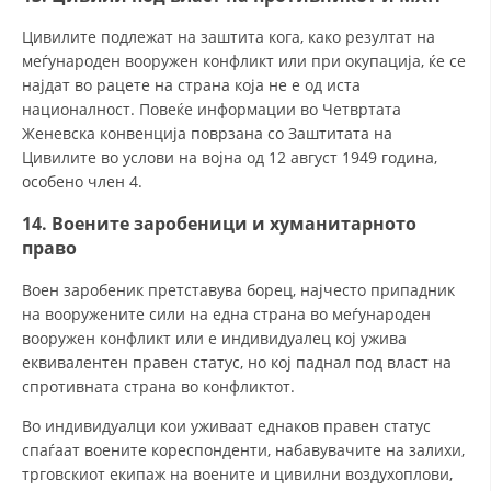
Цивилите подлежат на заштита кога, како резултат на
меѓународен вооружен конфликт или при окупација, ќе се
најдат во рацете на страна која не е од иста
националност. Повеќе информации во Четвртата
Женевска конвенција поврзана со Заштитата на
Цивилите во услови на војна од 12 август 1949 година,
особено член 4.
14. Воените заробеници и хуманитарното
право
Воен заробеник претставува борец, најчесто припадник
на вооружените сили на една страна во меѓународен
вооружен конфликт или е индивидуалец кој ужива
еквивалентен правен статус, но кој паднал под власт на
спротивната страна во конфликтот.
Во индивидуалци кои уживаат еднаков правен статус
спаѓаат воените кореспонденти, набавувачите на залихи,
трговскиот екипаж на воените и цивилни воздухоплови,