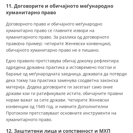
11. Договорите и обичајното меѓународно
хуманитарно право
Договорното право и обичајното меѓународно
хуманитарно право се главните извори на
хуманитарното право. За разлика од договорното
право(на пример: четирите Женевски конвенции),
обичајното хуманитарно право не е пишано.
Едно правило претставува обичај доколку рефлектира
одредена државна практика а истовремено постои и
барање од меѓународната заедница, државата да потврди
дека токму таа практика заменува соодветна законска
материја. Додека договорите ги засегаат само оние
држави кои ги ратификувале истите, обичајните правни
норми важат за сите држави. Четирите Женевски
конвенции од 1949 год. и нивните Дополнителни
Протоколи претставуваат основните инструменти на
хуманитарното право.
12. Заштитени лица и сопственост и МХП