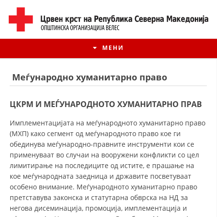
МЕНИ
Mеѓународно хуманитарно право
ЦКРМ И МЕЃУНАРОДНОТО ХУМАНИТАРНО ПРАВ
Имплементацијата на меѓународното хуманитарно право
(МХП) како сегмент од меѓународното право кое ги
обединува меѓународно-правните инструменти кои се
применуваат во случаи на вооружени конфликти со цел
лимитирање на последиците од истите, е прашање на
кое меѓународната заедница и државите посветуваат
ИСТОРИЈАТ НА ЦКРМ
особено внимание. Меѓународното хуманитарно право
претставува законска и статутарна обврска на НД за
ИСТОРИЈАТ НА ДВИЖЕЊЕТО
негова дисеминација, промоција, имплементација и