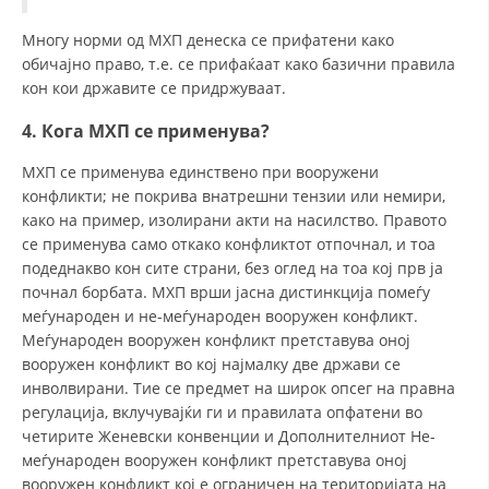
ДЕЈСТВУВАЊЕ
Многу норми од МХП денеска се прифатени како
обичајно право, т.е. се прифаќаат како базични правила
кон кои државите се придржуваат.
4. Кога МХП се применува?
ПРИРАЧНИЦИ
МХП се применува единствено при вооружени
СТРАТЕГИИ
конфликти; не покрива внатрешни тензии или немири,
како на пример, изолирани акти на насилство. Правото
ЕДУКАТИВНО ИНФОРМАТИВНИ МАТЕРИЈАЛИ
се применува само откако конфликтот отпочнал, и тоа
подеднакво кон сите страни, без оглед на тоа кој прв ја
БРОШУРИ
почнал борбата. МХП врши јасна дистинкција помеѓу
ПОСТЕРИ
меѓународен и не-меѓународен вооружен конфликт.
Меѓународен вооружен конфликт претставува оној
ПРЕЗЕНТАЦИИ
вооружен конфликт во кој најмалку две држави се
инволвирани. Тие се предмет на широк опсег на правна
регулација, вклучувајќи ги и правилата опфатени во
четирите Женевски конвенции и Дополнителниот Не-
меѓународен вооружен конфликт претставува оној
вооружен конфликт кој е ограничен на територијата на