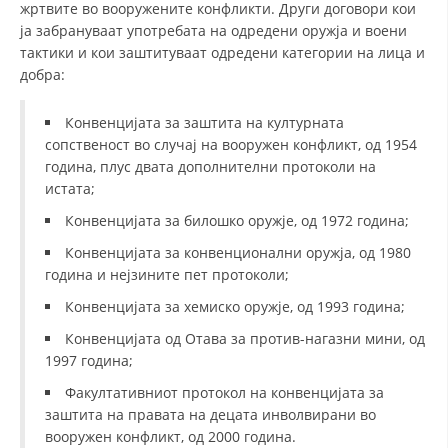
жртвите во вооружените конфликти. Други договори кои
ја забрануваат употребата на одредени оружја и воени
МЕЃУНАРОДНА СОРАБОТКА
тактики и кои заштитуваат одредени категории на лица и
ДОГОВОРИ
добра:
ЗНАЧЕЊЕ НА СЛУЖБАТА ЗА БАРАЊЕ
Конвенцијата за заштита на културната
сопственост во случај на вооружен конфликт, од 1954
ФОРМУЛАРИ ЗА БАРАЊА
година, плус двата дополнителни протоколи на
ЗДРАВСТВЕНО ПРЕВЕНТИВНА ДЕЈНОСТ
истата;
Конвенцијата за билошко оружје, од 1972 година;
ПРВА ПОМОШ
Конвенцијата за конвенционални оружја, од 1980
КРВОДАРИТЕЛСТВО
година и нејзините пет протоколи;
ИНФОРМАЦИИ ЗА БОЛЕСТИ
Конвенцијата за хемиско оружје, од 1993 година;
МЕНАЏМЕНТ НА ВОЛОНТЕРИ
Конвенцијата од Отава за против-нагазни мини, од
1997 година;
Факултативниот протокол на конвенцијата за
заштита на правата на децата инволвирани во
ЗА НАС
вооружен конфликт, од 2000 година.