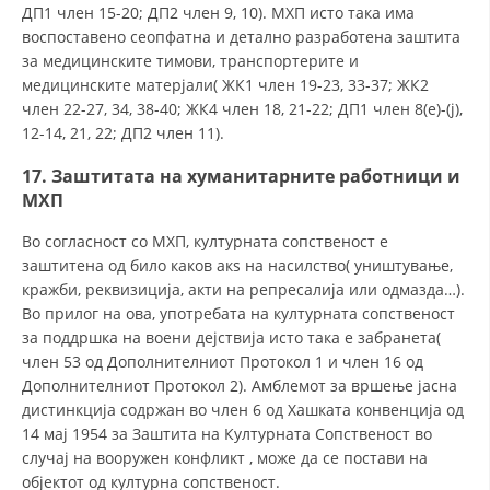
ДП1 член 15-20; ДП2 член 9, 10). МХП исто така има
воспоставено сеопфатна и детално разработена заштита
за медицинските тимови, транспортерите и
медицинските матерјали( ЖК1 член 19-23, 33-37; ЖК2
член 22-27, 34, 38-40; ЖК4 член 18, 21-22; ДП1 член 8(е)-(ј),
12-14, 21, 22; ДП2 член 11).
17. Заштитата на хуманитарните работници и
МХП
Во согласност со МХП, културната сопственост е
заштитена од било каков акѕ на насилство( уништување,
кражби, реквизиција, акти на репресалија или одмазда…).
Во прилог на ова, употребата на културната сопственост
за поддршка на воени дејствија исто така е забранета(
член 53 од Дополнителниот Протокол 1 и член 16 од
Дополнителниот Протокол 2). Амблемот за вршење јасна
дистинкција содржан во член 6 од Хашката конвенција од
14 мај 1954 за Заштита на Културната Сопственост во
случај на вооружен конфликт , може да се постави на
објектот од културна сопственост.