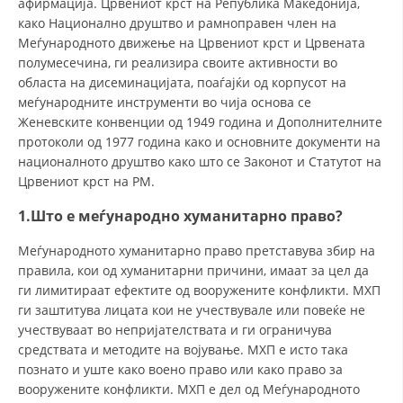
афирмација. Црвениот крст на Република Македонија,
СТРУКТУРА НА ОРГАНИЗАЦИЈАТА
како Национално друштво и рамноправен член на
КОНТАКТ ИНФОРМАЦИИ
Меѓународното движење на Црвениот крст и Црвената
полумесечина, ги реализира своите активности во
ЧЛЕНСТВО ВО ПРОФЕСИОНАЛНИ ТЕЛА
областа на дисеминацијата, поаѓајќи од корпусот на
меѓународните инструменти во чија основа се
Женевските конвенции од 1949 година и Дополнителните
протоколи од 1977 година како и основните документи на
ЗАКОН ЗА ЦКРМ
националното друштво како што се Законот и Статутот на
Црвениот крст на РМ.
СТАТУТ НА ЦКРМ
1.Што е меѓународно хуманитарно право?
Меѓународното хуманитарно право претставува збир на
правила, кои од хуманитарни причини, имаат за цел да
ги лимитираат ефектите од вооружените конфликти. МХП
ОРГАНИЗАЦИЈА И РАЗВОЈ
ги заштитува лицата кои не учествувале или повеќе не
учествуваат во непријателствата и ги ограничува
РАКОВОДЕН ОДБОР
средствата и методите на војување. МХП е исто така
СОБРАНИЕ
познато и уште како воено право или како право за
вооружените конфликти. МХП е дел од Меѓународното
СТРУКТУРА И ОРГАНИЗАЦИОНА ПОСТАВЕНОСТ