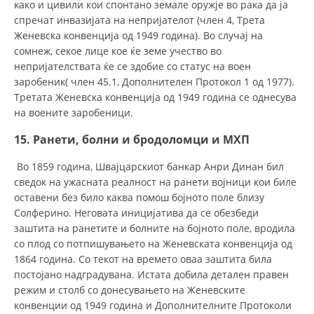
како и цивили кои спонтано земале оружје во рака да ја
спречат инвазијата на непријателот (член 4, Трета
Женевска конвенција од 1949 година). Во случај на
сомнеж, секое лице кое ќе земе учество во
непријателствата ќе се здобие со статус на воен
заробеник( член 45.1, Дополнителен Протокол 1 од 1977).
Третата Женевска конвенција од 1949 година се однесува
на воените заробеници.
15. Ранети, болни и бродоломци и МХП
Во 1859 година, Швајцарскиот банкар Анри Динан бил
сведок на ужасната реалност на ранети војници кои биле
оставени без било каква помош бојното поле близу
Солферино. Неговата иницијатива да се обезбеди
заштита на ранетите и болните на бојното поле, вродила
со плод со потпишувањето на Женевската конвенција од
1864 година. Со текот на времето оваа заштита била
постојано надградувана. Истата добила детален правен
режим и столб со донесувањето на Женевските
конвенции од 1949 година и Дополнителните Протоколи