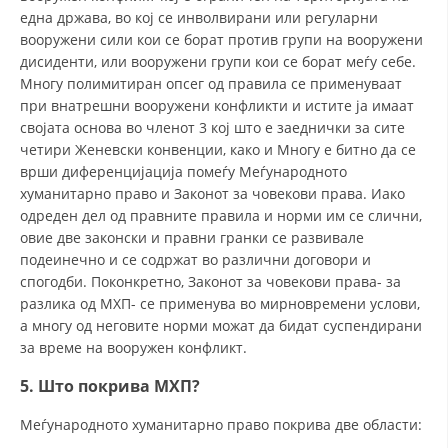
една држава, во кој се инволвирани или регуларни
вооружени сили кои се борат против групи на вооружени
дисиденти, или вооружени групи кои се борат меѓу себе.
Многу полимитиран опсег од правила се применуваат
при внатрешни вооружени конфликти и истите ја имаат
својата основа во членот 3 кој што е заеднички за сите
четири Женевски конвенции, како и Многу е битно да се
врши диференцијација помеѓу Меѓународното
хуманитарно право и Законот за човекови права. Иако
одреден дел од правните правила и норми им се слични,
овие две законски и правни гранки се развивале
подеинечно и се содржат во различни договори и
спогодби. Поконкретно, Законот за човекови права- за
разлика од МХП- се применува во мирновремени услови,
а многу од неговите норми можат да бидат суспендирани
за време на вооружен конфликт.
5. Што покрива МХП?
Меѓународното хуманитарно право покрива две области: