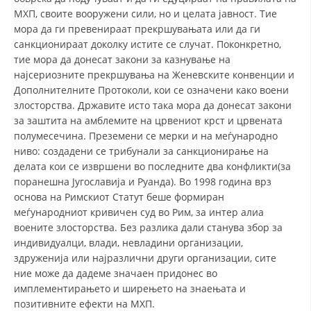
МХП, своите вооружени сили, но и целата јавност. Тие
мора да ги превенираат прекршувањата или да ги
санкционираат доколку истите се случат. Поконкретно,
тие мора да донесат закони за казнување на
најсериозните прекршувања на Женевските конвенции и
Дополнителните Протоколи, кои се означени како воени
злосторства. Државите исто така мора да донесат закони
за заштита на амблемите на црвениот крст и црвената
полумесечина. Преземени се мерки и на меѓународно
ниво: создадени се трибунали за санкционирање на
делата кои се извршени во последните два конфликти(за
поранешна Југославија и Руанда). Во 1998 година врз
основа на Римскиот Статут беше формиран
меѓународниот кривичен суд во Рим, за интер алиа
воените злосторства. Без разлика дали станува збор за
индивидуалци, влади, невладини организации,
здруженија или најразлични други организации, сите
ние може да дадеме значаен придонес во
имплементирањето и ширењето на знаењата и
позитивните ефекти на МХП.