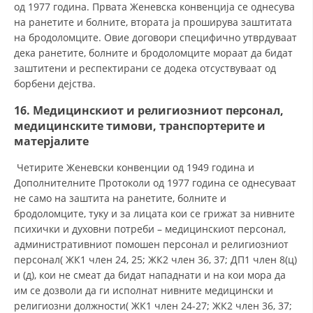
од 1977 година. Првата Женевска конвенција се однесува
на ранетите и болните, втората ја проширува заштитата
на бродоломците. Овие договори специфично утврдуваат
дека ранетите, болните и бродоломците мораат да бидат
заштитени и респектирани се додека отсуствуваат од
борбени дејства.
16. Медицинскиот и религиозниот персонал,
медицинските тимови, транспортерите и
матерјалите
Четирите Женевски конвенции од 1949 година и
Дополнителните Протоколи од 1977 година се однесуваат
не само на заштита на ранетите, болните и
бродоломците, туку и за лицата кои се грижат за нивните
психички и духовни потреби – медицинскиот персонал,
административниот помошен персонал и религиозниот
персонал( ЖК1 член 24, 25; ЖК2 член 36, 37; ДП1 член 8(ц)
и (д), кои не смеат да бидат нападнати и на кои мора да
им се дозволи да ги исполнат нивните медицински и
религиозни должности( ЖК1 член 24-27; ЖК2 член 36, 37;