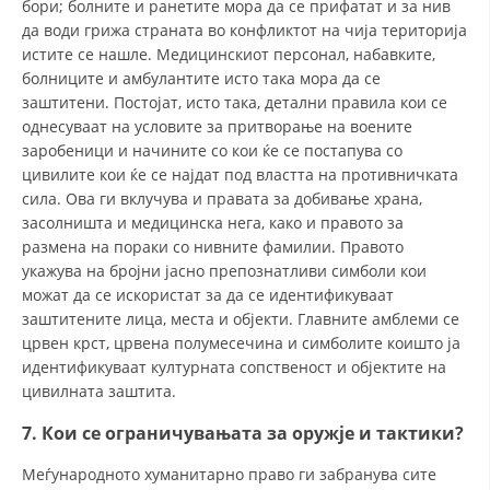
бори; болните и ранетите мора да се прифатат и за нив
да води грижа страната во конфликтот на чија територија
истите се нашле. Медицинскиот персонал, набавките,
болниците и амбулантите исто така мора да се
заштитени. Постојат, исто така, детални правила кои се
однесуваат на условите за притворање на воените
заробеници и начините со кои ќе се постапува со
цивилите кои ќе се најдат под властта на противничката
сила. Ова ги вклучува и правата за добивање храна,
засолништа и медицинска нега, како и правото за
размена на пораки со нивните фамилии. Правото
укажува на бројни јасно препознатливи симболи кои
можат да се искористат за да се идентификуваат
заштитените лица, места и објекти. Главните амблеми се
црвен крст, црвена полумесечина и симболите коишто ја
идентификуваат културната сопственост и објектите на
цивилната заштита.
7. Кои се ограничувањата за оружје и тактики?
Меѓународното хуманитарно право ги забранува сите