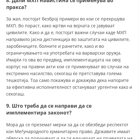
8. Дали МХП навистина се применува во
пракса?
За жал, постојат безброј примери во кои се прекршува
МХП. Во пораст, како жртви на војната се јавуваат
цивилите. Како и да е, постојат важни случаи каде МХП
направило јасна дистинкција во заштитата на цивилите,
заробениците, болните и ранетите, како и во
ограничувањето на употребата на варварски оружја.
Имајќи го ова во предвид, имплементацијата на овој
корпус на правни акти кои се применуваат во случаи на
екстремно насилство, секогаш ќе претставува голема
тешкотија. Тоа само покажува и докажува дека напорите
за ефективна исполнителност остануваат ургентни како и
секогаш.
9. Што треба да се направи да се
имплементира законот?
Мора да се преземат мерки за да се обезбеди респектот
кон Меѓународното хуманитарно право. Државите имаат
обврска да подучуваат и да ги едуцираат на правилата на