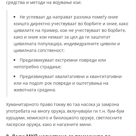
средства и методи на војување кои:
Не успеваат да направат разлика помеѓу оние
коишто директно учествуваат во борбите и оние, како
цивилите на пример, кои не учествуваат во борбите,
како и оние кои немаат за цел да ги заштитат
цивилната популација, индивидуалните цивили и
цивилната сопственост;
Предизвикуваат екстремни повреди или
непотребно страдање;
Предизвикуваат квалитативни и квантитативни
или на подолг рок повреди и оштетувања на
животната средина.
Хуманитарното право токму во таа насока ја замрзна
употребата на многу оружја, вклучувајќи ги т.н. бум-бум
куршуми, хемиското и биолошкото оружје, светлосните
ласерски оружја, како и нагазните мини.