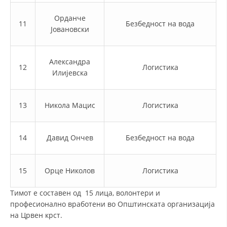
МЕЃУНАРОДНА СОРАБОТКА
Орданче
11
Безбедност на вода
Јовановски
ДОГОВОРИ
ЗНАЧЕЊЕ НА СЛУЖБАТА ЗА БАРАЊЕ
Александра
12
Логистика
Илијевска
ФОРМУЛАРИ ЗА БАРАЊА
ЗДРАВСТВЕНО ПРЕВЕНТИВНА ДЕЈНОСТ
13
Никола Мацис
Логистика
ПРВА ПОМОШ
КРВОДАРИТЕЛСТВО
14
Давид Ончев
Безбедност на вода
ИНФОРМАЦИИ ЗА БОЛЕСТИ
15
Орце Николов
МЕНАЏМЕНТ НА ВОЛОНТЕРИ
Логистика
Тимот е составен од 15 лица, волонтери и
професионално вработени во Општинската организација
ЗА НАС
на Црвен крст.