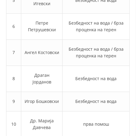
5
Безбедност на вода
Игевски
ДИСЕМИНАЦИЈА
MЕЃУНАРОДНО ХУМАНИТАРНО ПРАВО
Петре
Безбедност на вода / брза
6
Петрушевски
проценка на терен
ПРОМОЦИЈА НА ХУМАНИ ВРЕДНОСТИ
УПОТРЕБА И ЗАШТИТА НА АМБЛЕМОТ
Безбедност на вода / брза
7
Ангел Костовски
СОЦИЈАЛНО ХУМАНИТАРНА ДЕЈНОСТ
проценка на терен
КАКО ДА ДОНИРАТЕ
Драган
ПОДГОТВЕНОСТ И ДЕЈСТВО ПРИ КАТАСТРОФИ
8
Безбедност на вода
Јорданов
ТИМОВИ НА ООЦК
СПАСИТЕЛНА СТАНИЦА ВОДНО
9
Игор Бошковски
Безбедност на вода
ПРОЕКТИ – ПОДГОТВЕНОСТ И ДЕЈСТВУВАЊЕ ПРИ КАТАСТРОФИ
Др. Марија
ОДНОСИ СО ЈАВНОСТ
10
прва помош
Давчева
ИСТРАЖУВАЊЕ НА ЈАВНО МИСЛЕЊЕ