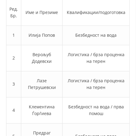
СТРУКТУРА НА ОРГАНИЗАЦИЈАТА
Ред.
Име и Презиме
Квалификации/подоготовка
КОНТАКТ ИНФОРМАЦИИ
Бр.
ЧЛЕНСТВО ВО ПРОФЕСИОНАЛНИ ТЕЛА
1
Илија Попов
Безбедност на вода
ЗАКОН ЗА ЦКРМ
Верољуб
Логистика / брза проценка
2
Додевски
на терен
СТАТУТ НА ЦКРМ
Лазе
Логистика / брза проценка
3
Петрушевски
на терен
ОРГАНИЗАЦИЈА И РАЗВОЈ
Клементина
Безбедност на вода / прва
4
РАКОВОДЕН ОДБОР
Ѓорѓиева
помош
СОБРАНИЕ
Предраг
СТРУКТУРА И ОРГАНИЗАЦИОНА ПОСТАВЕНОСТ