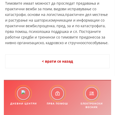
ДЕЈСТВУВАЊЕ
Тимовите имаат можност да проследат предавања и
практични вежби за поим, видови исправување со
катастрофи, основи на логистика,практичен дел местење
и растурање на шатори,комуникации и информации со
практични вежби,проценка, пред, за и по катастрофата,
прва помош, психолошка поддршка и сл. Постојаните
ПРИРАЧНИЦИ
работни средби и тренинзи со тимовите придонесоа за
нивно организациско, кадровско и стручнооспособување.
СТРАТЕГИИ
ЕДУКАТИВНО ИНФОРМАТИВНИ МАТЕРИЈАЛИ
< врати се назад
БРОШУРИ
ПОСТЕРИ
ПРЕЗЕНТАЦИИ
ДНЕВНИ ЦЕНТРИ
ПРВА ПОМОШ
ЕЛЕКТРОНСКИ
ВЕСНИК