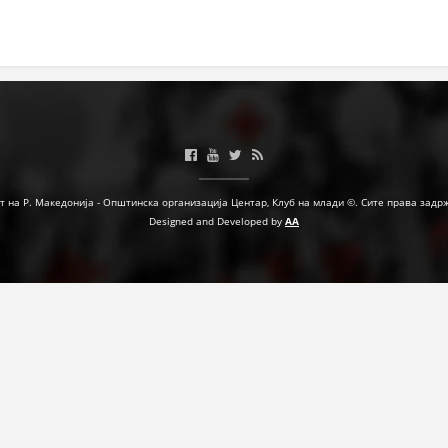
МЕЃУНАРОДНА СОРАБОТКА
ДОГОВОРИ
ЗНАЧЕЊЕ НА СЛУЖБАТА ЗА БАРАЊЕ
ФОРМУЛАРИ ЗА БАРАЊА
ЗДРАВСТВЕНО ПРЕВЕНТИВНА ДЕЈНОСТ
т на Р. Македонија - Општинска организација Центар, Клуб на млади ©. Сите права задр
Designed and Developed by
AA
ПРВА ПОМОШ
КРВОДАРИТЕЛСТВО
ИНФОРМАЦИИ ЗА БОЛЕСТИ
МЕНАЏМЕНТ НА ВОЛОНТЕРИ
ЗА НАС