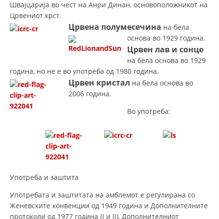
Швајцарија во чест на Анри Динан, основоположникот на
ДЕЈСТВУВАЊЕ
Црвениот крст.
Црвена полумесечина
на бела
основа во 1929 година.
Црвен лав и сонце
на бела основа во 1929
ПРИРАЧНИЦИ
година, но не е во употреба од 1980 година.
Црвен кристал
на бела основа во
СТРАТЕГИИ
2006 година.
ЕДУКАТИВНО ИНФОРМАТИВНИ МАТЕРИЈАЛИ
Во употреба:
БРОШУРИ
ПОСТЕРИ
ПРЕЗЕНТАЦИИ
Употреба и заштита
Употребата и заштитата на амблемот е регулирана со
Женевските конвенции од 1949 година и Дополнителните
протоколи од 1977 година (I и II), Дополнителниот