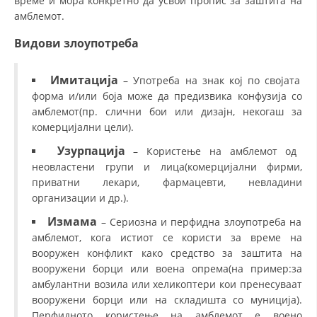
време и мора конкретно да усвои пропис за заштита на
амблемот.
Видови злоупотреба
Имитација
– Употреба на знак кој по својата
форма и/или боја може да предизвика конфузија со
амблемот(пр. слични бои или дизајн, некогаш за
комерцијални цели).
Узурпација
– Користење на амблемот од
неовластени групи и лица(комерцијални фирми,
приватни лекари, фармацевти, невладини
организации и др.).
Измама
– Сериозна и перфидна злоупотреба на
амблемот, кога истиот се користи за време на
вооружен конфликт како средство за заштита на
вооружени борци или воена опрема(на пример:за
амбулантни возила или хеликоптери кои пренесуваат
вооружени борци или на складишта со муниција).
Перфидното користење на амблемот е воено