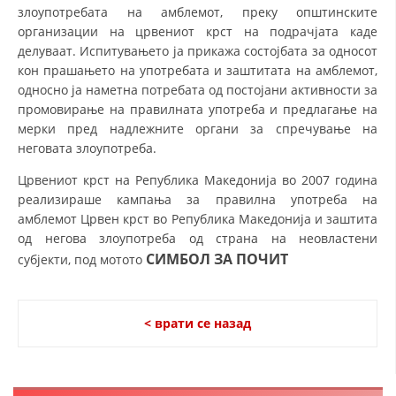
злоупотребата на амблемот, преку општинските
организации на црвениот крст на подрачјата каде
делуваат. Испитувањето ја прикажа состојбата за односот
кон прашањето на употребата и заштитата на амблемот,
односно ја наметна потребата од постојани активности за
промовирање на правилната употреба и предлагање на
мерки пред надлежните органи за спречување на
неговата злоупотреба.
Црвениот крст на Република Македонија во 2007 година
реализираше кампања за правилна употреба на
амблемот Црвен крст во Република Македонија и заштита
од негова злоупотреба од страна на неовластени
СИМБОЛ ЗА ПОЧИТ
субјекти, под мотото
< врати се назад