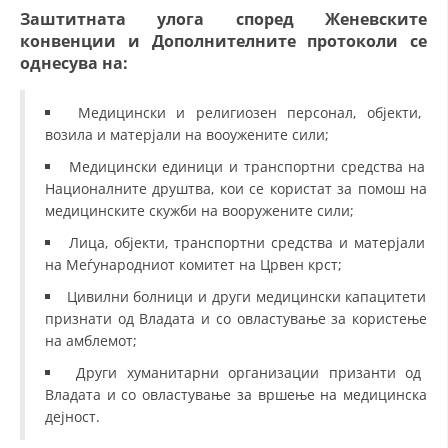
Заштитната улога според Женевските
конвенции и Дополнителните протоколи се
однесува на:
Медицински и религиозен персонал, објекти,
возила и матерјали на вооужените сили;
Медицински единици и транспортни средства на
Националните друштва, кои се користат за помош на
медицинските скужби на вооружените сили;
Лица, објекти, транспортни средства и матерјали
на Меѓународниот комитет на Црвен крст;
Цивилни болници и други медицински капацитети
признати од Владата и со овластување за користење
на амблемот;
Други хуманитарни организации призанти од
Владата и со овластување за вршење на медицинска
дејност.