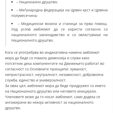
– Национално друштво;
– Меѓународна федерација на Црвен крст и Црвена
полумесечина;
– Медицински возила и станици за прва помош,
под услов амблемот да се користи согласно со
националното законодавство и со овластување на
Националното друштво.
Кога се употребува во индикативна намена амблемот
мора да биде со помала димензија и служи како
потсетник дека компонентите на Движењето работат во
согласност со Основните принципи: хуманост,
непристрасност, неутралност, независност, доброволна
служба, единство и универзалност.
За оваа цел, амблемот мора да биде придружен со името
на Националното друштво или неговите иницијали.
Членовите може да го носат амблемот, само додека се
ангажирани во некоја активност за националното
друштво.