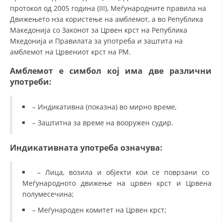
протокол од 2005 година (III), Меѓународните правила на
Движењето нза користење на амблемот, а во Република
Македонија со Законот за Црвен крст на Република
Мкедонија и Правилата за употреба и заштита на
амблемот на Црвениот крст на РМ.
Амблемот е симбол кој има две различни
употреби:
– Индикативна (показна) во мирно време,
– Заштитна за време на вооружен судир.
Индикативната употреба означува:
– Лица, возила и објекти кои се поврзани со
Меѓународното движење на црвен крст и Црвена
полумесечина;
– Меѓународен комитет на Црвен крст;