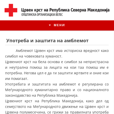
МЕНИ
Употреба и заштита на амблемот
Амблемот Црвен крст има историска вредност како
симбол на човековата хуманост.
Црвениот крст на бела основа е симбол за непристрасна
и неутрална помош за лицата на кои таа помош им е
потребна. Негова цел е да ги заштити жртвите и оние кои
им помагаат.
Употребата и заштитата на амблемот е регулирана со
Меѓународното хуманитарно право и со националното
законодавство на Република Македонија.
ИСТОРИЈАТ НА ЦКРМ
Црвениот крст на Република Македонија, како дел од
ИСТОРИЈАТ НА ДВИЖЕЊЕТО
семејството на Меѓународното движење на Црвен крст и
Црвена полумесечина, се грижи за правилната употреба