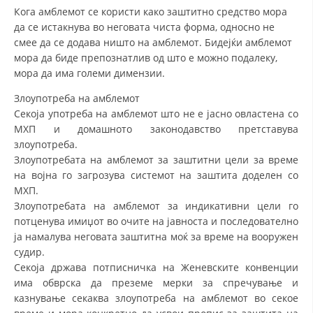
Кога амблемот се користи како заштитно средство мора
да се истакнува во неговата чиста форма, односно не
смее да се додава ништо на амблемот. Бидејќи амблемот
мора да биде препознатлив од што е можно подалеку,
мора да има големи димензии.
Злоупотреба на амблемот
Секоја употреба на амблемот што не е јасно овластена со
МХП и домашното законодавство претставува
злоупотреба.
Злоупотребата на амблемот за заштитни цели за време
на војна го загрозува системот на заштита доделен со
МХП.
Злоупотребата на амблемот за индикативни цели го
потценува имиџот во очите на јавноста и последователно
ја намалува неговата заштитна моќ за време на вооружен
судир.
Секоја држава потписничка на Женевските конвенции
има обврска да преземе мерки за спречување и
казнување секаква злоупотреба на амблемот во секое