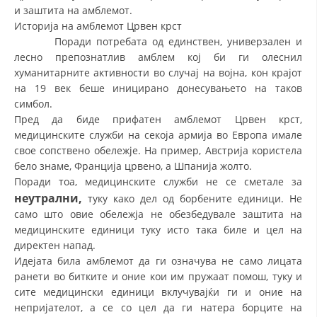
СТРУКТУРА НА ОРГАНИЗАЦИЈАТА
и заштита на амблемот.
Историја на амблемот Црвен крст
КОНТАКТ ИНФОРМАЦИИ
Поради потребата од единствен, универзален и
лесно препознатлив амблем кој би ги олеснил
ЧЛЕНСТВО ВО ПРОФЕСИОНАЛНИ ТЕЛА
хуманитарните активности во случај на војна, кон крајот
на 19 век беше иницирано донесувањето на таков
симбол.
ЗАКОН ЗА ЦКРМ
Пред да биде прифатен амблемот Црвен крст,
медицинските служби на секоја армија во Европа имале
СТАТУТ НА ЦКРМ
свое сопствено обележје. На пример, Австрија користела
бело знаме, Франција црвено, а Шпанија жолто.
Поради тоа, медицинските служби не се сметале за
неутрални,
туку како дел од борбените единици. Не
само што овие обележја не обезбедувале заштита на
медицинските единици туку исто така биле и цел на
ОРГАНИЗАЦИЈА И РАЗВОЈ
директен напад.
РАКОВОДЕН ОДБОР
Идејата била амблемот да ги означува не само лицата
ранети во битките и оние кои им пружаат помош, туку и
СОБРАНИЕ
сите медицински единици вклучувајќи ги и оние на
непријателот, а се со цел да ги натера борците на
СТРУКТУРА И ОРГАНИЗАЦИОНА ПОСТАВЕНОСТ