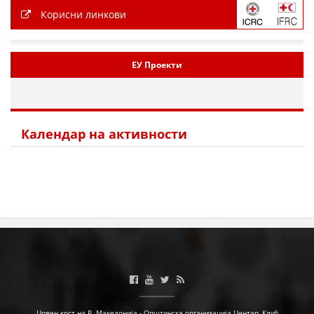
Корисни линкови
ЕУ Проекти
Календар на активности
Црвен крст на Р. Македонија - Општинска организација Центар, Клуб