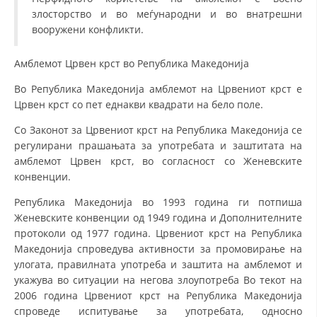
злосторство и во меѓународни и во внатрешни
вооружени конфликти.
Амблемот Црвен крст во Република Македонија
Во Република Македонија амблемот на Црвениот крст е
Црвен крст со пет еднакви квадрати на бело поле.
Со Законот за Црвениот крст на Република Македонија се
регулирани прашањата за употребата и заштитата на
амблемот Црвен крст, во согласност со Женевските
конвенции.
Република Македонија во 1993 година ги потпиша
Женевските конвенции од 1949 година и Дополнителните
протоколи од 1977 година. Црвениот крст на Република
Македонија спроведува активности за промовирање на
улогата, правилната употреба и заштита на амблемот и
укажува во ситуации на негова злоупотреба Во текот на
2006 година Црвениот крст на Република Македонија
спроведе испитување за употребата, односно