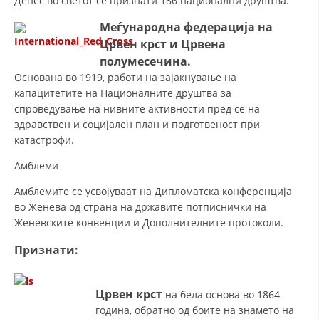
Денес во светот се признати 186 национални друштва.
МЕЃУНАРОДНА СОРАБОТКА
Меѓународна федерација на
Црвен крст и Црвена
ДОГОВОРИ
полумесечина.
Основана во 1919, работи на зајакнување на
ЗНАЧЕЊЕ НА СЛУЖБАТА ЗА БАРАЊЕ
капацитетите на Националните друштва за
ФОРМУЛАРИ ЗА БАРАЊА
спроведување на нивните активности пред се на
здравствен и социјален план и подготвеност при
ЗДРАВСТВЕНО ПРЕВЕНТИВНА ДЕЈНОСТ
катастрофи.
ПРВА ПОМОШ
Амблеми
КРВОДАРИТЕЛСТВО
Амблемите се усвојуваат на Дипломатска конференција
во Женева од страна на државите потписнички на
ИНФОРМАЦИИ ЗА БОЛЕСТИ
Женевските конвенции и Дополнителните протоколи.
МЕНАЏМЕНТ НА ВОЛОНТЕРИ
Признати:
Црвен крст
на бела основа во 1864
ЗА НАС
година, обратно од боите на знамето на