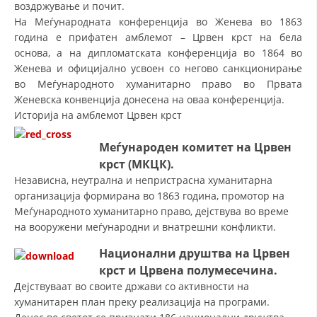
воздржување и почит.
ДИСЕМИНАЦИЈА
На Меѓународната конференција во Женева во 1863
година е прифатен амблемот – Црвен крст на бела
MЕЃУНАРОДНО ХУМАНИТАРНО ПРАВО
основа, а на дипломатската конференција во 1864 во
Женева и официјално усвоен со негово санкционирање
ПРОМОЦИЈА НА ХУМАНИ ВРЕДНОСТИ
во Меѓународното хуманитарно право во Првата
Женевска конвенција донесена на оваа конференција.
УПОТРЕБА И ЗАШТИТА НА АМБЛЕМОТ
Историја на амблемот Црвен крст
СОЦИЈАЛНО ХУМАНИТАРНА ДЕЈНОСТ
Меѓународен комитет на Црвен
КАКО ДА ДОНИРАТЕ
крст (МКЦК).
Независна, неутрална и непристрасна хуманитарна
ПОДГОТВЕНОСТ И ДЕЈСТВО ПРИ КАТАСТРОФИ
организација формирана во 1863 година, промотор на
ТИМОВИ НА ООЦК
Меѓународното хуманитарно право, дејствува во време
на вооружени меѓународни и внатрешни конфликти.
СПАСИТЕЛНА СТАНИЦА ВОДНО
На
ционални друштва на Црвен
ПРОЕКТИ – ПОДГОТВЕНОСТ И ДЕЈСТВУВАЊЕ ПРИ КАТАСТРОФИ
крст и Црвена полумесечина.
Дејствуваат во своите држави со активности на
ОДНОСИ СО ЈАВНОСТ
хуманитарен план преку реализација на програми.
ИСТРАЖУВАЊЕ НА ЈАВНО МИСЛЕЊЕ