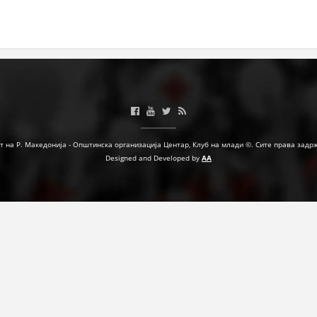
МЕЃУНАРОДНА СОРАБОТКА
ДОГОВОРИ
ЗНАЧЕЊЕ НА СЛУЖБАТА ЗА БАРАЊЕ
ФОРМУЛАРИ ЗА БАРАЊА
ЗДРАВСТВЕНО ПРЕВЕНТИВНА ДЕЈНОСТ
т на Р. Македонија - Општинска организација Центар, Клуб на млади ©. Сите права задр
Designed and Developed by
AA
ПРВА ПОМОШ
КРВОДАРИТЕЛСТВО
ИНФОРМАЦИИ ЗА БОЛЕСТИ
МЕНАЏМЕНТ НА ВОЛОНТЕРИ
ЗА НАС