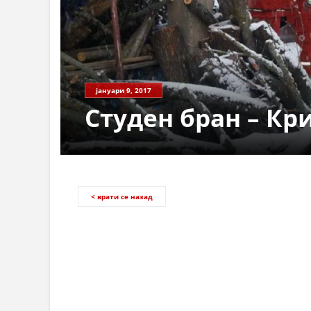
јануари 9, 2017
Студен бран – Кр
< врати се назад