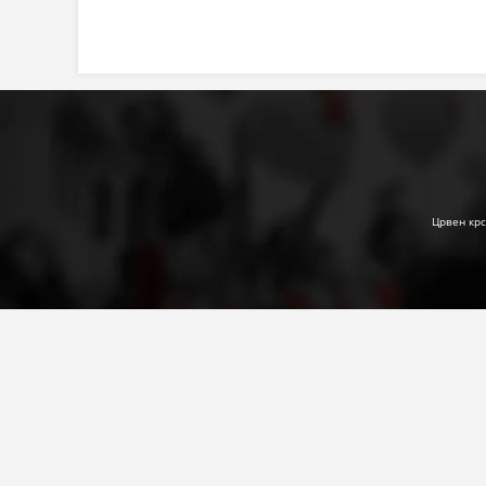
Црвен крс