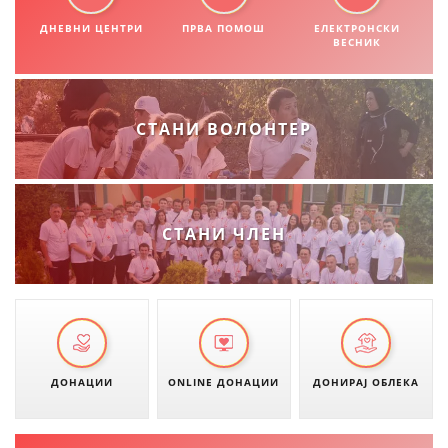
СТРУКТУРА НА ОРГАНИЗАЦИЈАТА
ДНЕВНИ ЦЕНТРИ
ПРВА ПОМОШ
ЕЛЕКТРОНСКИ
ВЕСНИК
КОНТАКТ ИНФОРМАЦИИ
ЧЛЕНСТВО ВО ПРОФЕСИОНАЛНИ ТЕЛА
СТАНИ ВОЛОНТЕР
ЗАКОН ЗА ЦКРМ
СТАТУТ НА ЦКРМ
СТАНИ ЧЛЕН
ОРГАНИЗАЦИЈА И РАЗВОЈ
РАКОВОДЕН ОДБОР
ДОНАЦИИ
ONLINE ДОНАЦИИ
ДОНИРАЈ ОБЛЕКА
СОБРАНИЕ
СТРУКТУРА И ОРГАНИЗАЦИОНА ПОСТАВЕНОСТ