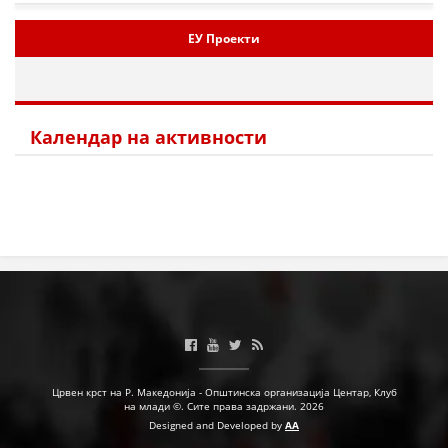
МЕЃУНАРОДНА СОРАБОТКА
ЕУ Проекти
ДОГОВОРИ
ЗНАЧЕЊЕ НА СЛУЖБАТА ЗА БАРАЊЕ
Календар на активности
ФОРМУЛАРИ ЗА БАРАЊА
ЗДРАВСТВЕНО ПРЕВЕНТИВНА ДЕЈНОСТ
ПРВА ПОМОШ
КРВОДАРИТЕЛСТВО
ИНФОРМАЦИИ ЗА БОЛЕСТИ
МЕНАЏМЕНТ НА ВОЛОНТЕРИ
Црвен крст на Р. Македонија - Општинска организација Центар, Клуб
на млади ©. Сите права задржани. 2026
ЗА НАС
Designed and Developed by
AA