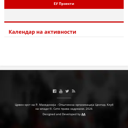
ЕУ Проекти
МЕЃУНАРОДНА СОРАБОТКА
ДОГОВОРИ
Календар на активности
ЗНАЧЕЊЕ НА СЛУЖБАТА ЗА БАРАЊЕ
ФОРМУЛАРИ ЗА БАРАЊА
ЗДРАВСТВЕНО ПРЕВЕНТИВНА ДЕЈНОСТ
ПРВА ПОМОШ
КРВОДАРИТЕЛСТВО
ИНФОРМАЦИИ ЗА БОЛЕСТИ
МЕНАЏМЕНТ НА ВОЛОНТЕРИ
Црвен крст на Р. Македонија - Општинска организација Центар, Клуб
на млади ©. Сите права задржани. 2026
Designed and Developed by
AA
ЗА НАС