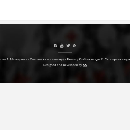
МЕЃУНАРОДНА СОРАБОТКА
ДОГОВОРИ
ЗНАЧЕЊЕ НА СЛУЖБАТА ЗА БАРАЊЕ
ФОРМУЛАРИ ЗА БАРАЊА
ЗДРАВСТВЕНО ПРЕВЕНТИВНА ДЕЈНОСТ
т на Р. Македонија - Општинска организација Центар, Клуб на млади ©. Сите права задр
Designed and Developed by
AA
ПРВА ПОМОШ
КРВОДАРИТЕЛСТВО
ИНФОРМАЦИИ ЗА БОЛЕСТИ
МЕНАЏМЕНТ НА ВОЛОНТЕРИ
ЗА НАС