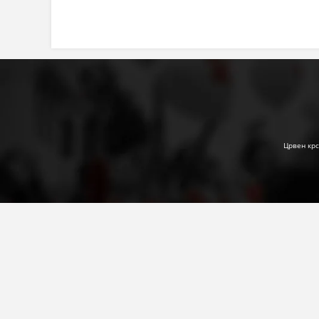
Црвен крс