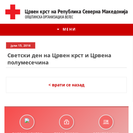
МЕНИ
јули 15, 2016
Светски ден на Црвен крст и Црвена
полумесечина
< врати се назад
ИСТОРИЈАТ НА ЦКРМ
ИСТОРИЈАТ НА ДВИЖЕЊЕТО