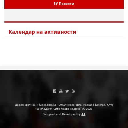
ЕУ Проекти
МЕЃУНАРОДНА СОРАБОТКА
ДОГОВОРИ
Календар на активности
ЗНАЧЕЊЕ НА СЛУЖБАТА ЗА БАРАЊЕ
ФОРМУЛАРИ ЗА БАРАЊА
ЗДРАВСТВЕНО ПРЕВЕНТИВНА ДЕЈНОСТ
ПРВА ПОМОШ
КРВОДАРИТЕЛСТВО
ИНФОРМАЦИИ ЗА БОЛЕСТИ
МЕНАЏМЕНТ НА ВОЛОНТЕРИ
Црвен крст на Р. Македонија - Општинска организација Центар, Клуб
на млади ©. Сите права задржани. 2026
Designed and Developed by
AA
ЗА НАС