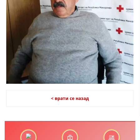
МЕЃУНАРОДНА СОРАБОТКА
ДОГОВОРИ
ЗНАЧЕЊЕ НА СЛУЖБАТА ЗА БАРАЊЕ
ФОРМУЛАРИ ЗА БАРАЊА
ЗДРАВСТВЕНО ПРЕВЕНТИВНА ДЕЈНОСТ
ПРВА ПОМОШ
КРВОДАРИТЕЛСТВО
ИНФОРМАЦИИ ЗА БОЛЕСТИ
< врати се назад
МЕНАЏМЕНТ НА ВОЛОНТЕРИ
ЗА НАС