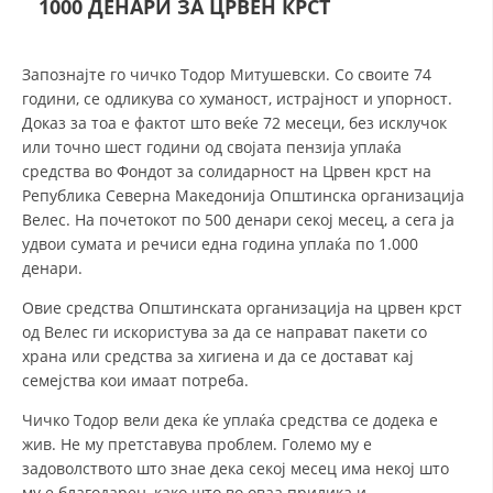
1000 ДЕНАРИ ЗА ЦРВЕН КРСТ
СТРУКТУРА НА ОРГАНИЗАЦИЈАТА
КОНТАКТ ИНФОРМАЦИИ
Запознајте го чичко Тодор Митушевски. Со своите 74
ЧЛЕНСТВО ВО ПРОФЕСИОНАЛНИ ТЕЛА
години, се одликува со хуманост, истрајност и упорност.
Доказ за тоа е фактот што веќе 72 месеци, без исклучок
или точно шест години од својата пензија уплаќа
средства во Фондот за солидарност на Црвен крст на
ЗАКОН ЗА ЦКРМ
Република Северна Македонија Општинска организација
Велес. На почетокот по 500 денари секој месец, а сега ја
СТАТУТ НА ЦКРМ
удвои сумата и речиси една година уплаќа по 1.000
денари.
Овие средства Општинската организација на црвен крст
од Велес ги искористува за да се направат пакети со
храна или средства за хигиена и да се достават кај
ОРГАНИЗАЦИЈА И РАЗВОЈ
семејства кои имаат потреба.
РАКОВОДЕН ОДБОР
Чичко Тодор вели дека ќе уплаќа средства се додека е
жив. Не му претставува проблем. Големо му е
СОБРАНИЕ
задоволството што знае дека секој месец има некој што
СТРУКТУРА И ОРГАНИЗАЦИОНА ПОСТАВЕНОСТ
му е благодарен, како што во оваа прилика и