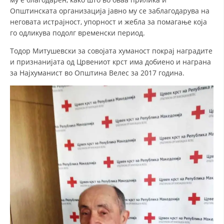
Општинската организација јавно му се заблагодарува на
ДИСЕМИНАЦИЈА
неговата истрајност, упорност и жебла за помагање која
го одликува подолг временски период.
MЕЃУНАРОДНО ХУМАНИТАРНО ПРАВО
Тодор Митушевски за совојата хуманост покрај наградите
ПРОМОЦИЈА НА ХУМАНИ ВРЕДНОСТИ
и признанијата од Црвениот крст има добиено и награна
УПОТРЕБА И ЗАШТИТА НА АМБЛЕМОТ
за Најхуманист во Општина Велес за 2017 година.
СОЦИЈАЛНО ХУМАНИТАРНА ДЕЈНОСТ
КАКО ДА ДОНИРАТЕ
ПОДГОТВЕНОСТ И ДЕЈСТВО ПРИ КАТАСТРОФИ
ТИМОВИ НА ООЦК
СПАСИТЕЛНА СТАНИЦА ВОДНО
ПРОЕКТИ – ПОДГОТВЕНОСТ И ДЕЈСТВУВАЊЕ ПРИ КАТАСТРОФИ
ОДНОСИ СО ЈАВНОСТ
ИСТРАЖУВАЊЕ НА ЈАВНО МИСЛЕЊЕ