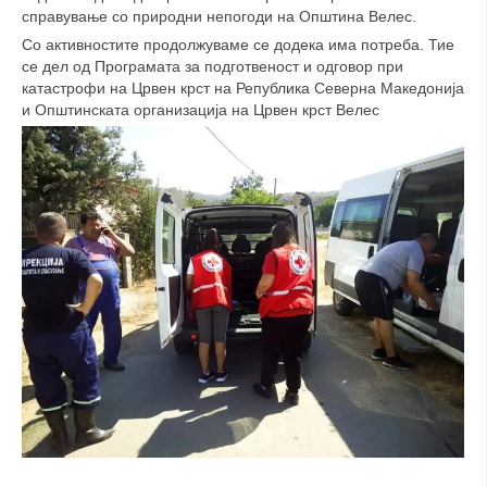
справување со природни непогоди на Општина Велес.
ДИСЕМИНАЦИЈА
Со активностите продолжуваме се додека има потреба. Тие
се дел од Програмата за подготвеност и одговор при
MЕЃУНАРОДНО ХУМАНИТАРНО ПРАВО
катастрофи на Црвен крст на Република Северна Македонија
и Општинската организација на Црвен крст Велес
ПРОМОЦИЈА НА ХУМАНИ ВРЕДНОСТИ
УПОТРЕБА И ЗАШТИТА НА АМБЛЕМОТ
СОЦИЈАЛНО ХУМАНИТАРНА ДЕЈНОСТ
КАКО ДА ДОНИРАТЕ
ПОДГОТВЕНОСТ И ДЕЈСТВО ПРИ КАТАСТРОФИ
ТИМОВИ НА ООЦК
СПАСИТЕЛНА СТАНИЦА ВОДНО
ПРОЕКТИ – ПОДГОТВЕНОСТ И ДЕЈСТВУВАЊЕ ПРИ КАТАСТРОФИ
ОДНОСИ СО ЈАВНОСТ
ИСТРАЖУВАЊЕ НА ЈАВНО МИСЛЕЊЕ