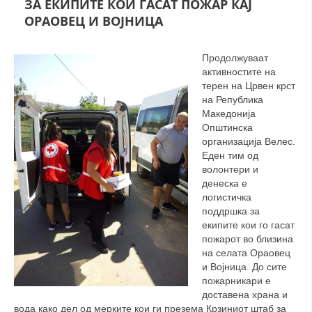
ЗА ЕКИПИТЕ КОИ ГАСАТ ПОЖАР КАЈ
СТРУКТУРА НА ОРГАНИЗАЦИЈАТА
ОРАОВЕЦ И ВОЈНИЦА
КОНТАКТ ИНФОРМАЦИИ
Продолжуваат
ЧЛЕНСТВО ВО ПРОФЕСИОНАЛНИ ТЕЛА
активностите на
терен на Црвен крст
на Република
Македонија
ЗАКОН ЗА ЦКРМ
Општинска
организација Велес.
СТАТУТ НА ЦКРМ
Еден тим од
волонтери и
денеска е
логистичка
поддршка за
екипите кои го гасат
ОРГАНИЗАЦИЈА И РАЗВОЈ
пожарот во близина
на селата Ораовец
РАКОВОДЕН ОДБОР
и Војница. До сите
СОБРАНИЕ
пожарникари е
доставена храна и
СТРУКТУРА И ОРГАНИЗАЦИОНА ПОСТАВЕНОСТ
вода како дел од мерките кои ги презема Крзиниот штаб за