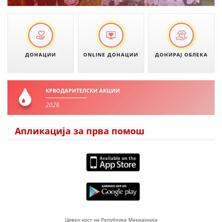
ДЕЈСТВУВАЊЕ
ДОНАЦИИ
ONLINE ДОНАЦИИ
ДОНИРАЈ ОБЛЕКА
ПРИРАЧНИЦИ
СТРАТЕГИИ
КРВОДАРИТЕЛСКИ АКЦИИ
ЕДУКАТИВНО ИНФОРМАТИВНИ МАТЕРИЈАЛИ
2026
БРОШУРИ
Апликација за прва помош
ПОСТЕРИ
ПРЕЗЕНТАЦИИ
Црвен крст на Република Македонија