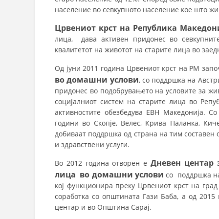
население во севкупното население кое што жи
Црвениот крст на Република Македон
лица, дава активен придонес во севкупнит
квалитетот на животот на старите лица во заед
Од јуни 2011 година Црвениот крст на РМ зап
во домашни услови
, со поддршка на Австр
придонес во подобрувањето на условите за жи
социјалниот систем на старите лица во Репу
активностите обезбедува ЕВН Македонија. Со
години во Скопје, Велес, Крива Паланка, Кич
добиваат поддршка од страна на тим составен 
и здравствени услуги.
Дневен центар 
Во 2012 година отворен е
лица во домашни услови
со поддршка на
кој функционира преку Црвениот крст на град
соработка со општината Гази Баба, а од 201
центар и во Општина Сарај.