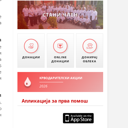
СТАНИ ЧЛЕН
е
а
а
е
и
ДОНАЦИИ
ONLINE
ДОНИРАЈ
а
ДОНАЦИИ
ОБЛЕКА
5
е
и
КРВОДАРИТЕЛСКИ АКЦИИ
2026
и
Апликација за прва помош
,
о
н