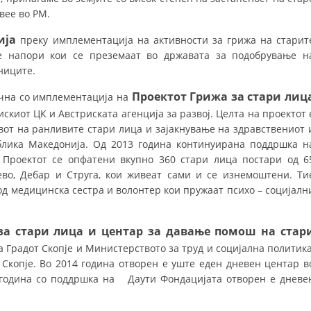
СТРУКТУРА НА ОРГАНИЗАЦИЈАТА
вее во РМ.
КОНТАКТ ИНФОРМАЦИИ
ија
преку имплементација на активности за грижа на старит
е напори кои се преземаат во државата за подобрување н
ЧЛЕНСТВО ВО ПРОФЕСИОНАЛНИ ТЕЛА
ниците.
Проектот Грижа за стари лиц
очна со имплементација на
искиот ЦК и Австриската агенција за развој. Целта на проектот 
ЗАКОН ЗА ЦКРМ
вот на ранливите стари лица и зајакнување на здравствениот 
СТАТУТ НА ЦКРМ
блика Македонија. Од 2013 година континуирана поддршка н
 Проектот се опфатени вкупно 360 стари лица постари од 6
ево, Дебар и Струга, кои живеат сами и се изнемоштени. Ти
од медицинска сестра и волонтер кои пружаат психо – социјалн
ОРГАНИЗАЦИЈА И РАЗВОЈ
за стари лица и центар за давање помош на стар
 Градот Скопје и Министерството за труд и социјална политика
РАКОВОДЕН ОДБОР
 Скопје. Во 2014 година отворен е уште еден дневен центар в
5 година со поддршка на Даути Фондацијата отворен е дневе
СОБРАНИЕ
СТРУКТУРА И ОРГАНИЗАЦИОНА ПОСТАВЕНОСТ