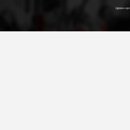
Црвен крс