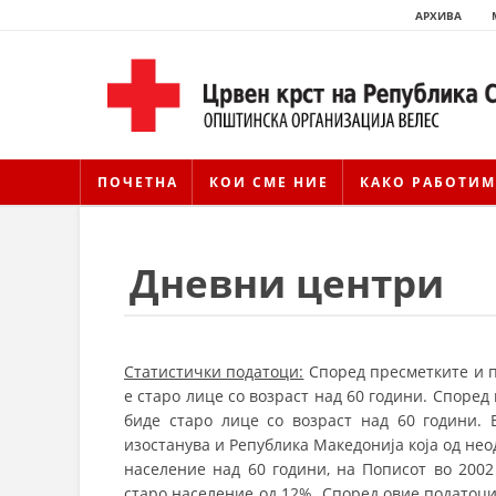
АРХИВА
ПОЧЕТНА
КОИ СМЕ НИЕ
КАКО РАБОТИМ
Дневни центри
Статистички податоци:
Според пресметките и п
е старо лице со возраст над 60 години. Според 
биде старо лице со возраст над 60 години. 
изостанува и Република Македонија која од нео
население над 60 години, на Пописот во 2002
старо население од 12%. Според овие податоци,