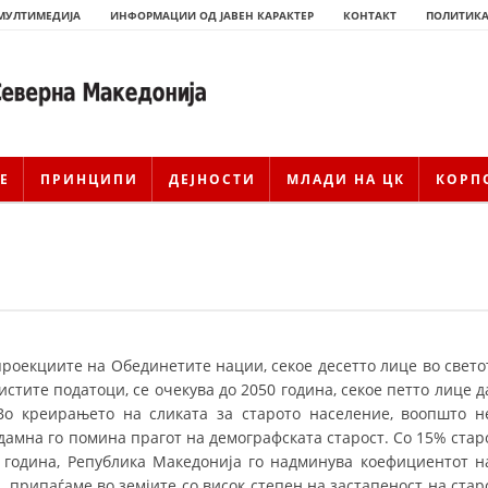
МУЛТИМЕДИЈА
ИНФОРМАЦИИ ОД ЈАВЕН КАРАКТЕР
КОНТАКТ
ПОЛИТИКА
Е
ПРИНЦИПИ
ДЕЈНОСТИ
МЛАДИ НА ЦК
КОРП
роекциите на Обединетите нации, секое десетто лице во свето
истите податоци, се очекува до 2050 година, секое петто лице д
ИСТОРИЈАТ НА ЦКРМ
Во креирањето на сликата за старото население, воопшто н
дамна го помина прагот на демографската старост. Со 15% стар
ИСТОРИЈАТ НА ДВИЖЕЊЕТО
 година, Република Македонија го надминува коефициентот н
 припаѓаме во земјите со висок степен на застапеност на стар