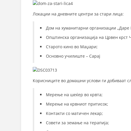
Локации на дневните центри за стари лица:
Дом на хуманитарни организации „Даре 
Општинска организација на Црвен крст 
Старото кино во Маџари;
Основно училиште – Сарај
Корисниците во домашни услови ги добиваат сл
Мерење на шеќер во крвта;
Мерење на крвниот притисок;
Контакти со матичен лекар;
Совети за земање на терапија;