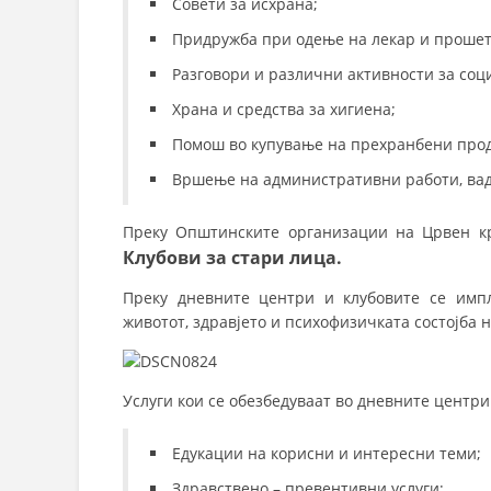
Совети за исхрана;
Придружба при одење на лекар и прошетк
Разговори и различни активности за соци
Храна и средства за хигиена;
Помош во купување на прехранбени проду
Вршење на административни работи, вад
Преку Општинските организации на Црвен кр
Клубови за стари лица.
Преку дневните центри и клубовите се имп
животот, здравјето и психофизичката состојба н
Услуги кои се обезбедуваат во дневните центри
Едукации на корисни и интересни теми;
Здравствено – превентивни услуги;