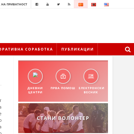
 НА ПРИВАТНОСТ
ОРАТИВНА СОРАБОТКА
ПУБЛИКАЦИИ
ДНЕВНИ
ПРВА ПОМОШ
ЕЛЕКТРОНСКИ
ЦЕНТРИ
ВЕСНИК
т
а
е
СТАНИ ВОЛОНТЕР
о
а
о