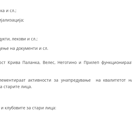
МЕЃУНАРОДНА СОРАБОТКА
а и сл.;
јализација;
ДОГОВОРИ
ЗНАЧЕЊЕ НА СЛУЖБАТА ЗА БАРАЊЕ
кти, лекови и сл.;
ФОРМУЛАРИ ЗА БАРАЊА
ење на документи и сл.
ЗДРАВСТВЕНО ПРЕВЕНТИВНА ДЕЈНОСТ
ст Крива Паланка, Велес, Неготино и Прилеп функционираа
ПРВА ПОМОШ
КРВОДАРИТЕЛСТВО
лементираат активности за унапредување на квалитетот н
а старите лица.
ИНФОРМАЦИИ ЗА БОЛЕСТИ
МЕНАЏМЕНТ НА ВОЛОНТЕРИ
 и клубовите за стари лица:
ЗА НАС