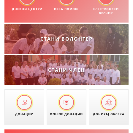
ДНЕВНИ ЦЕНТРИ
ПРВА ПОМОШ
ЕЛЕКТРОНСКИ
МЕЃУНАРОДНА СОРАБОТКА
ВЕСНИК
ДОГОВОРИ
ЗНАЧЕЊЕ НА СЛУЖБАТА ЗА БАРАЊЕ
СТАНИ ВОЛОНТЕР
ФОРМУЛАРИ ЗА БАРАЊА
ЗДРАВСТВЕНО ПРЕВЕНТИВНА ДЕЈНОСТ
ПРВА ПОМОШ
СТАНИ ЧЛЕН
КРВОДАРИТЕЛСТВО
ИНФОРМАЦИИ ЗА БОЛЕСТИ
МЕНАЏМЕНТ НА ВОЛОНТЕРИ
ДОНАЦИИ
ONLINE ДОНАЦИИ
ДОНИРАЈ ОБЛЕКА
ЗА НАС