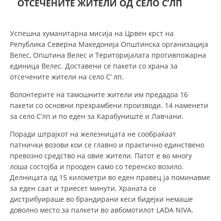
ОТСЕЧЕНИТЕ ЖИТЕЛИ ОД СЕЛО С’ЛП
СТРУКТУРА НА ОРГАНИЗАЦИЈАТА
КОНТАКТ ИНФОРМАЦИИ
Успешна хуманитарна мисија на Црвен крст на
ЧЛЕНСТВО ВО ПРОФЕСИОНАЛНИ ТЕЛА
Република Северна Македонија Општинска организација
Велес, Општина Велес и Територијалата противпожарна
единица Велес. Доставени се пакети со храна за
отсечените жители на село С’ лп.
ЗАКОН ЗА ЦКРМ
Волонтерите на тамошните жители им предадоа 16
СТАТУТ НА ЦКРМ
пакети со основни прехрамбени производи. 14 наменети
за село С’лп и по еден за Карабуниште и Лавчани.
Поради штрајкот на железницата не сообраќаат
патнички возови кои се главно и практично единствено
превозно средство на овие жители. Патот е во многу
ОРГАНИЗАЦИЈА И РАЗВОЈ
лоша состојба и прооден само со теренско возило.
Делницата од 15 километри во еден правец ја поминавме
РАКОВОДЕН ОДБОР
за еден саат и триесет минути. Храната се
дистрибуираше во брандирани кеси бидејки немаше
СОБРАНИЕ
доволно место за палкети во авбомотилот LADA NIVA.
СТРУКТУРА И ОРГАНИЗАЦИОНА ПОСТАВЕНОСТ