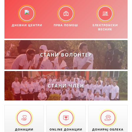
МЕЃУНАРОДНА СОРАБОТКА
ДОГОВОРИ
ДНЕВНИ ЦЕНТРИ
ПРВА ПОМОШ
ЕЛЕКТРОНСКИ
ВЕСНИК
ЗНАЧЕЊЕ НА СЛУЖБАТА ЗА БАРАЊЕ
ФОРМУЛАРИ ЗА БАРАЊА
СТАНИ ВОЛОНТЕР
ЗДРАВСТВЕНО ПРЕВЕНТИВНА ДЕЈНОСТ
ПРВА ПОМОШ
КРВОДАРИТЕЛСТВО
СТАНИ ЧЛЕН
ИНФОРМАЦИИ ЗА БОЛЕСТИ
МЕНАЏМЕНТ НА ВОЛОНТЕРИ
ЗА НАС
ДОНАЦИИ
ONLINE ДОНАЦИИ
ДОНИРАЈ ОБЛЕКА