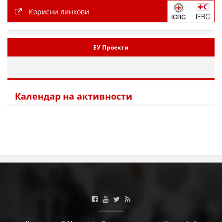
Корисни линкови
ЕУ Проекти
Календар на активности