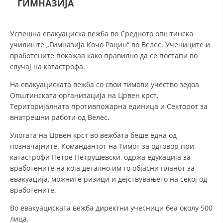
ГИМНАЗИЈА
СТРУКТУРА НА ОРГАНИЗАЦИЈАТА
КОНТАКТ ИНФОРМАЦИИ
Успешна евакуациска вежба во Средното општинско
ЧЛЕНСТВО ВО ПРОФЕСИОНАЛНИ ТЕЛА
училиште „Гимназија Кочо Рацин“ во Велес. Учениците и
вработените покажаа како правилно да се постапи во
случај на катастрофа.
ЗАКОН ЗА ЦКРМ
На евакуациската вежба со свои тимови учество зедоа
Општинската организација на Црвен крст,
СТАТУТ НА ЦКРМ
Територијалната противпожарна единица и Секторот за
внатрешни работи од Велес.
Улогата на Црвен крст во вежбата беше една од
позначајните. Командантот на Тимот за одговор при
катастрофи Петре Петрушевски, одржа едукација за
ОРГАНИЗАЦИЈА И РАЗВОЈ
вработените на која детално им го објасни планот за
евакуација, можните ризици и дејствувањето на секој од
РАКОВОДЕН ОДБОР
вработените.
СОБРАНИЕ
Во евакуациската вежба директни учесници беа околу 500
лица.
СТРУКТУРА И ОРГАНИЗАЦИОНА ПОСТАВЕНОСТ