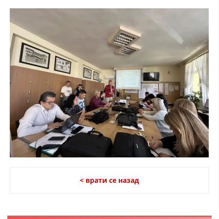
ДИСЕМИНАЦИЈА
MЕЃУНАРОДНО ХУМАНИТАРНО ПРАВО
ПРОМОЦИЈА НА ХУМАНИ ВРЕДНОСТИ
УПОТРЕБА И ЗАШТИТА НА АМБЛЕМОТ
СОЦИЈАЛНО ХУМАНИТАРНА ДЕЈНОСТ
КАКО ДА ДОНИРАТЕ
ПОДГОТВЕНОСТ И ДЕЈСТВО ПРИ КАТАСТРОФИ
ТИМОВИ НА ООЦК
СПАСИТЕЛНА СТАНИЦА ВОДНО
ПРОЕКТИ – ПОДГОТВЕНОСТ И ДЕЈСТВУВАЊЕ ПРИ КАТАСТРОФИ
< врати се назад
ОДНОСИ СО ЈАВНОСТ
ИСТРАЖУВАЊЕ НА ЈАВНО МИСЛЕЊЕ