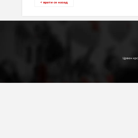
< врати се назад
Црвен крс