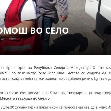
СТРУКТУРА НА ОРГАНИЗАЦИЈАТА
КОНТАКТ ИНФОРМАЦИИ
ЧЛЕНСТВО ВО ПРОФЕСИОНАЛНИ ТЕЛА
ОМОШ ВО СЕЛО
ЗАКОН ЗА ЦКРМ
СТАТУТ НА ЦКРМ
 на Црвен крст на Република Северна Македонија Општинск
 помош во велешкото село Мелница. Истата се содржи од 1
 исто толку семејства кои живеат во социјален ризик. Целта е д
ОРГАНИЗАЦИЈА И РАЗВОЈ
РАКОВОДЕН ОДБОР
то Етоски кое живеат и работат во Швајцарија. Ја подготвиј
 Месната заедница во селото.
СОБРАНИЕ
 уште 30 хуманитарни пакети кои се преостанатите од вкупно 4
СТРУКТУРА И ОРГАНИЗАЦИОНА ПОСТАВЕНОСТ