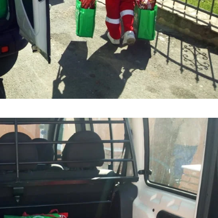
МЕЃУНАРОДНА СОРАБОТКА
ДОГОВОРИ
ЗНАЧЕЊЕ НА СЛУЖБАТА ЗА БАРАЊЕ
ФОРМУЛАРИ ЗА БАРАЊА
ЗДРАВСТВЕНО ПРЕВЕНТИВНА ДЕЈНОСТ
ПРВА ПОМОШ
КРВОДАРИТЕЛСТВО
ИНФОРМАЦИИ ЗА БОЛЕСТИ
МЕНАЏМЕНТ НА ВОЛОНТЕРИ
ЗА НАС