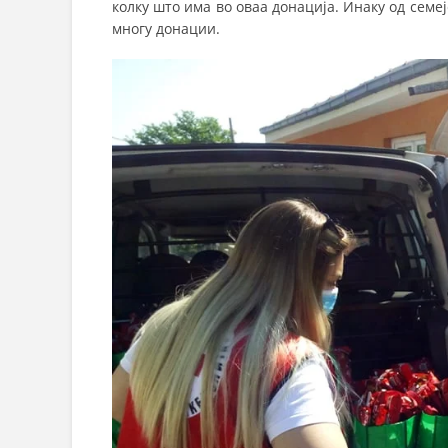
колку што има во оваа донација. Инаку од семе
многу донации.