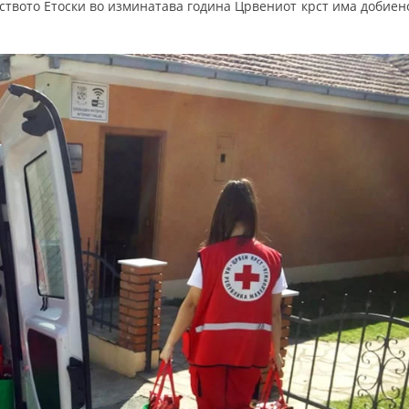
јството Етоски во изминатава година Црвениот крст има добиен
ДИСЕМИНАЦИЈА
MЕЃУНАРОДНО ХУМАНИТАРНО ПРАВО
ПРОМОЦИЈА НА ХУМАНИ ВРЕДНОСТИ
УПОТРЕБА И ЗАШТИТА НА АМБЛЕМОТ
СОЦИЈАЛНО ХУМАНИТАРНА ДЕЈНОСТ
КАКО ДА ДОНИРАТЕ
ПОДГОТВЕНОСТ И ДЕЈСТВО ПРИ КАТАСТРОФИ
ТИМОВИ НА ООЦК
СПАСИТЕЛНА СТАНИЦА ВОДНО
ПРОЕКТИ – ПОДГОТВЕНОСТ И ДЕЈСТВУВАЊЕ ПРИ КАТАСТРОФИ
ОДНОСИ СО ЈАВНОСТ
ИСТРАЖУВАЊЕ НА ЈАВНО МИСЛЕЊЕ