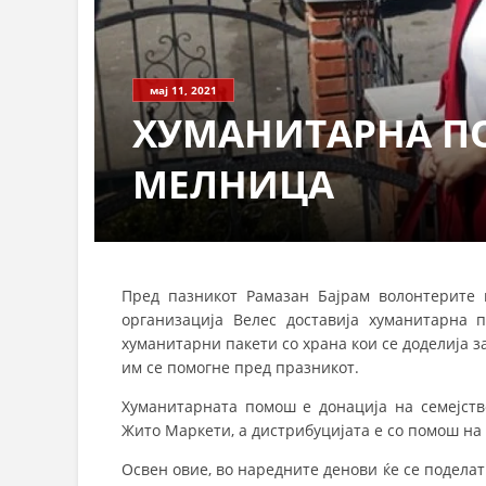
мај 11, 2021
ХУМАНИТАРНА П
МЕЛНИЦА
Пред пазникот Рамазан Бајрам волонтерите
организација Велес доставија хуманитарна
хуманитарни пакети со храна кои се доделија за
им се помогне пред празникот.
Хуманитарната помош е донација на семејство
Жито Маркети, а дистрибуцијата е со помош на
Освен овие, во наредните денови ќе се поделат