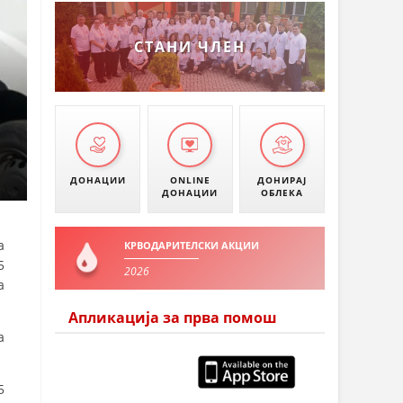
СТАНИ ЧЛЕН
ДОНАЦИИ
ONLINE
ДОНИРАЈ
ДОНАЦИИ
ОБЛЕКА
а
КРВОДАРИТЕЛСКИ АКЦИИ
5
2026
а
Апликација за прва помош
а
5