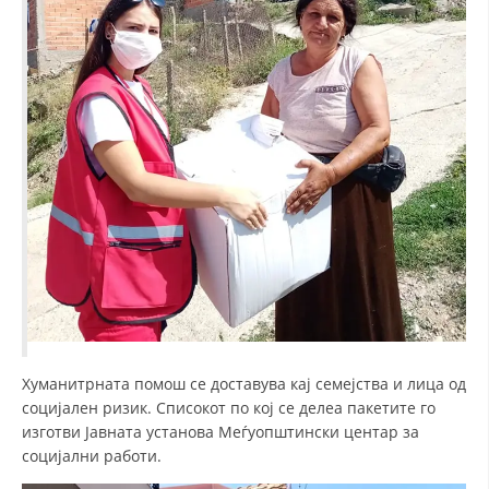
ДИСЕМИНАЦИЈА
MЕЃУНАРОДНО ХУМАНИТАРНО ПРАВО
ПРОМОЦИЈА НА ХУМАНИ ВРЕДНОСТИ
УПОТРЕБА И ЗАШТИТА НА АМБЛЕМОТ
СОЦИЈАЛНО ХУМАНИТАРНА ДЕЈНОСТ
КАКО ДА ДОНИРАТЕ
ПОДГОТВЕНОСТ И ДЕЈСТВО ПРИ КАТАСТРОФИ
ТИМОВИ НА ООЦК
СПАСИТЕЛНА СТАНИЦА ВОДНО
Хуманитрната помош се доставува кај семејства и лица од
ПРОЕКТИ – ПОДГОТВЕНОСТ И ДЕЈСТВУВАЊЕ ПРИ КАТАСТРОФИ
социјален ризик. Списокот по кој се делеа пакетите го
изготви Јавната установа Меѓуопштински центар за
ОДНОСИ СО ЈАВНОСТ
социјални работи.
ИСТРАЖУВАЊЕ НА ЈАВНО МИСЛЕЊЕ