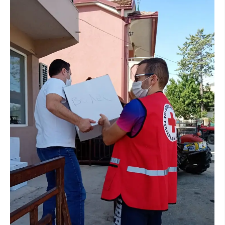
МЕЃУНАРОДНА СОРАБОТКА
ДОГОВОРИ
ЗНАЧЕЊЕ НА СЛУЖБАТА ЗА БАРАЊЕ
ФОРМУЛАРИ ЗА БАРАЊА
ЗДРАВСТВЕНО ПРЕВЕНТИВНА ДЕЈНОСТ
ПРВА ПОМОШ
КРВОДАРИТЕЛСТВО
ИНФОРМАЦИИ ЗА БОЛЕСТИ
МЕНАЏМЕНТ НА ВОЛОНТЕРИ
ЗА НАС