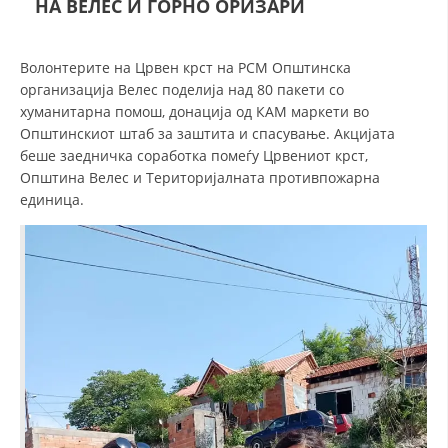
НА ВЕЛЕС И ГОРНО ОРИЗАРИ
СТРУКТУРА НА ОРГАНИЗАЦИЈАТА
КОНТАКТ ИНФОРМАЦИИ
Волонтерите на Црвен крст на РСМ Општинска
ЧЛЕНСТВО ВО ПРОФЕСИОНАЛНИ ТЕЛА
организација Велес поделија над 80 пакети со
хуманитарна помош, донација од КАМ маркети во
Општинскиот штаб за заштита и спасување. Акцијата
беше заедничка соработка помеѓу Црвениот крст,
ЗАКОН ЗА ЦКРМ
Општина Велес и Територијалната противпожарна
единица.
СТАТУТ НА ЦКРМ
ОРГАНИЗАЦИЈА И РАЗВОЈ
РАКОВОДЕН ОДБОР
СОБРАНИЕ
СТРУКТУРА И ОРГАНИЗАЦИОНА ПОСТАВЕНОСТ