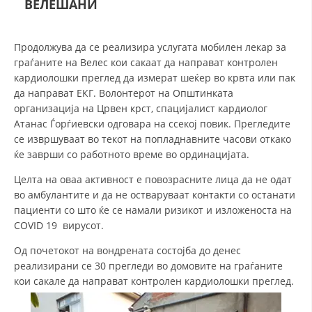
ВЕЛЕШАНИ
СТРУКТУРА НА ОРГАНИЗАЦИЈАТА
КОНТАКТ ИНФОРМАЦИИ
Продолжува да се реализира услугата мобилен лекар за
ЧЛЕНСТВО ВО ПРОФЕСИОНАЛНИ ТЕЛА
граѓаните на Велес кои сакаат да направат контролен
кардиолошки преглед да измерат шеќер во крвта или пак
да направат ЕКГ. Волонтерот на Општинката
организација на Црвен крст, спацијалист кардиолог
ЗАКОН ЗА ЦКРМ
Атанас Ѓорѓиевски одговара на ссекој повик. Прегледите
се извршуваат во текот на попладнавните часови откако
СТАТУТ НА ЦКРМ
ќе заврши со работното време во ординацијата.
Целта на оваа активност е повозрасните лица да не одат
во амбулантите и да не остваруваат контакти со останати
пациенти со што ќе се намали ризикот и изложеноста на
COVID 19 вирусот.
ОРГАНИЗАЦИЈА И РАЗВОЈ
Од почетокот на вондрената состојба до денес
РАКОВОДЕН ОДБОР
реализирани се 30 прегледи во домовите на граѓаните
кои сакале да направат контролен кардиолошки преглед.
СОБРАНИЕ
СТРУКТУРА И ОРГАНИЗАЦИОНА ПОСТАВЕНОСТ