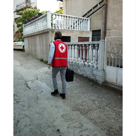
ДИСЕМИНАЦИЈА
MЕЃУНАРОДНО ХУМАНИТАРНО ПРАВО
ПРОМОЦИЈА НА ХУМАНИ ВРЕДНОСТИ
УПОТРЕБА И ЗАШТИТА НА АМБЛЕМОТ
СОЦИЈАЛНО ХУМАНИТАРНА ДЕЈНОСТ
КАКО ДА ДОНИРАТЕ
ПОДГОТВЕНОСТ И ДЕЈСТВО ПРИ КАТАСТРОФИ
ТИМОВИ НА ООЦК
СПАСИТЕЛНА СТАНИЦА ВОДНО
ПРОЕКТИ – ПОДГОТВЕНОСТ И ДЕЈСТВУВАЊЕ ПРИ КАТАСТРОФИ
ОДНОСИ СО ЈАВНОСТ
ИСТРАЖУВАЊЕ НА ЈАВНО МИСЛЕЊЕ