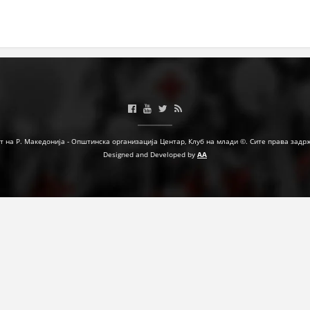
МЕЃУНАРОДНА СОРАБОТКА
ДОГОВОРИ
ЗНАЧЕЊЕ НА СЛУЖБАТА ЗА БАРАЊЕ
ФОРМУЛАРИ ЗА БАРАЊА
ЗДРАВСТВЕНО ПРЕВЕНТИВНА ДЕЈНОСТ
т на Р. Македонија - Општинска организација Центар, Клуб на млади ©. Сите права задр
Designed and Developed by
AA
ПРВА ПОМОШ
КРВОДАРИТЕЛСТВО
ИНФОРМАЦИИ ЗА БОЛЕСТИ
МЕНАЏМЕНТ НА ВОЛОНТЕРИ
ЗА НАС