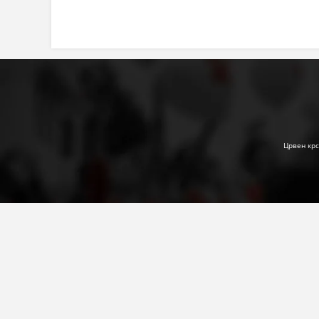
Црвен крс