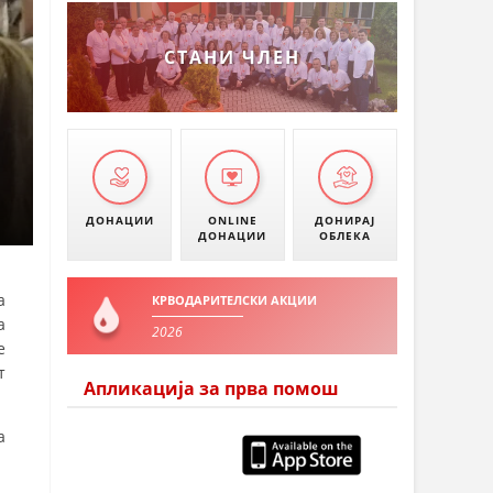
СТАНИ ЧЛЕН
ДОНАЦИИ
ONLINE
ДОНИРАЈ
ДОНАЦИИ
ОБЛЕКА
а
КРВОДАРИТЕЛСКИ АКЦИИ
а
2026
е
т
Апликација за прва помош
а