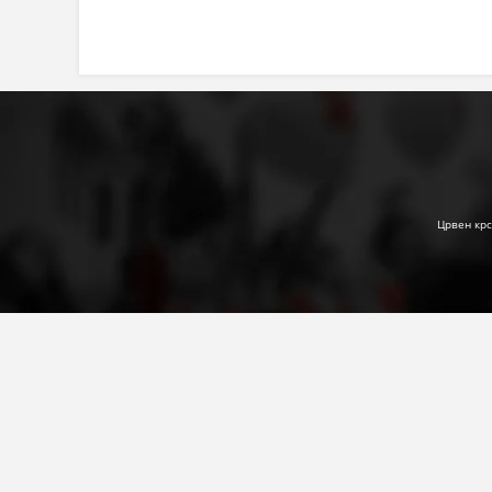
Црвен крс