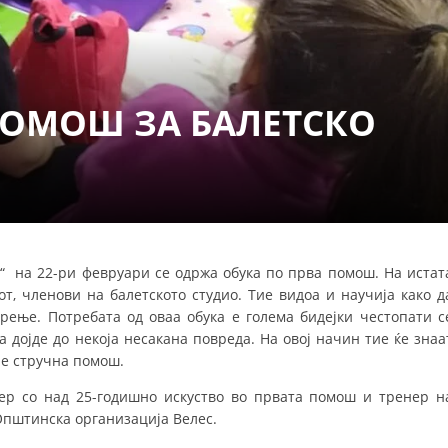
СТРУКТУРА НА ОРГАНИЗАЦИЈАТА
КОНТАКТ ИНФОРМАЦИИ
ЧЛЕНСТВО ВО ПРОФЕСИОНАЛНИ ТЕЛА
ПОМОШ ЗА БАЛЕТСКО
ЗАКОН ЗА ЦКРМ
СТАТУТ НА ЦКРМ
а“ на 22-ри февруари се одржа обука по прва помош. На истат
т, членови на балетското студио. Тие видоа и научија како д
арење. Потребата од оваа обука е голема бидејки честопати с
ОРГАНИЗАЦИЈА И РАЗВОЈ
 дојде до некоја несакана повреда. На овој начин тие ќе знаа
не стручна помош.
РАКОВОДЕН ОДБОР
ер со над 25-годишно искуство во првата помош и тренер н
СОБРАНИЕ
Општинска организација Велес.
СТРУКТУРА И ОРГАНИЗАЦИОНА ПОСТАВЕНОСТ