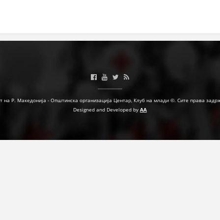
МЕЃУНАРОДНА СОРАБОТКА
ДОГОВОРИ
ЗНАЧЕЊЕ НА СЛУЖБАТА ЗА БАРАЊЕ
ФОРМУЛАРИ ЗА БАРАЊА
ЗДРАВСТВЕНО ПРЕВЕНТИВНА ДЕЈНОСТ
т на Р. Македонија - Општинска организација Центар, Клуб на млади ©. Сите права задр
Designed and Developed by
AA
ПРВА ПОМОШ
КРВОДАРИТЕЛСТВО
ИНФОРМАЦИИ ЗА БОЛЕСТИ
МЕНАЏМЕНТ НА ВОЛОНТЕРИ
ЗА НАС