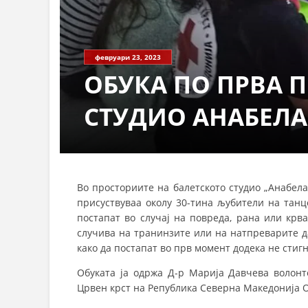
февруари 23, 2023
ОБУКА ПО ПРВА 
СТУДИО АНАБЕЛА
Во просториите на балетското студио „Анабел
присуствуваа околу 30-тина љубители на танцо
постапат во случај на повреда, рана или крв
случива на транинзите или на натпреварите да
како да постапат во прв момент додека не стиг
Обуката ја одржа Д-р Марија Давчева волонт
Црвен крст на Република Северна Македонија 