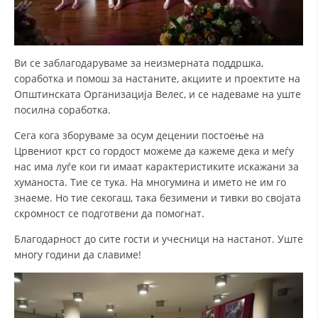
ДЕЈСТВУВАЊЕ
Ви се заблагодаруваме за неизмерната поддршка,
соработка и помош за настаните, акциите и проектите на
ПРИРАЧНИЦИ
Општинската Организација Велес, и се надеваме на уште
посилна соработка.
СТРАТЕГИИ
Сега кога зборуваме за осум децении постоење на
ЕДУКАТИВНО ИНФОРМАТИВНИ МАТЕРИЈАЛИ
Црвениот крст со гордост можеме да кажеме дека и меѓу
нас има луѓе кои ги имаат карактеристиките искажани за
БРОШУРИ
хуманоста. Тие се тука. На многумина и името не им го
знаеме. Но тие секогаш, така безимени и тивки во својата
ПОСТЕРИ
скромност се подготвени да помогнат.
ПРЕЗЕНТАЦИИ
Благодарност до сите гости и учесници на настанот. Уште
многу години да славиме!