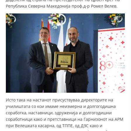
Република Северна Македонија проф.д-р Ромел Велев.
ДИСЕМИНАЦИЈА
MЕЃУНАРОДНО ХУМАНИТАРНО ПРАВО
ПРОМОЦИЈА НА ХУМАНИ ВРЕДНОСТИ
УПОТРЕБА И ЗАШТИТА НА АМБЛЕМОТ
СОЦИЈАЛНО ХУМАНИТАРНА ДЕЈНОСТ
КАКО ДА ДОНИРАТЕ
ПОДГОТВЕНОСТ И ДЕЈСТВО ПРИ КАТАСТРОФИ
ТИМОВИ НА ООЦК
СПАСИТЕЛНА СТАНИЦА ВОДНО
Исто така на настанот присуствуваа директорите на
училиштата со кои имаме неизмерна и долгогодишна
ПРОЕКТИ – ПОДГОТВЕНОСТ И ДЕЈСТВУВАЊЕ ПРИ КАТАСТРОФИ
соработка, наставници, здруженија и долгогодишни
ОДНОСИ СО ЈАВНОСТ
соработници како и претставници на Гарнизонот на АРМ
при Велешката касарна, од ТППЕ, од ДЗС како и
ИСТРАЖУВАЊЕ НА ЈАВНО МИСЛЕЊЕ