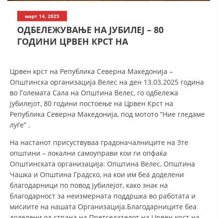
СТРУКТУРА НА ОРГАНИЗАЦИЈАТА
март 14, 2025
КОНТАКТ ИНФОРМАЦИИ
ОДБЕЛЕЖУВАЊЕ НА ЈУБИЛЕЈ – 80
ГОДИНИ ЦРВЕН КРСТ НА
ЧЛЕНСТВО ВО ПРОФЕСИОНАЛНИ ТЕЛА
Црвен крст на Република Северна Македонија –
ЗАКОН ЗА ЦКРМ
Општинска организација Велес на ден 13.03.2025 година
во Големата Сала на Општина Велес, го одбележа
СТАТУТ НА ЦКРМ
јубилејот, 80 години постоење на Црвен Крст на
Република Северна Македонија, под мотото “Ние гледаме
луѓе” .
На
настанот присуствуваа градоначалниците на 3те
општини – локални самоуправи кои ги опфаќа
ОРГАНИЗАЦИЈА И РАЗВОЈ
Општинската организација: Општина Велес, Општина
Чашка и Општина Градско, на кои им беа доделени
РАКОВОДЕН ОДБОР
благодарници по повод јубилејот, како знак на
благодарност за неизмерната поддршка во работата и
СОБРАНИЕ
мисиите на нашата Организација.Благодарниците беа
СТРУКТУРА И ОРГАНИЗАЦИОНА ПОСТАВЕНОСТ
доделени од страна на Претседателот на Црвен крст на