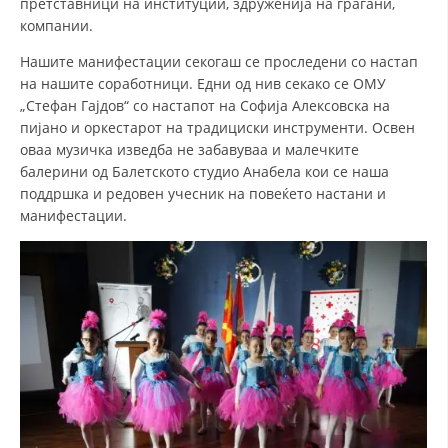
претставници на институции, здруженија на граѓани,
компании.
МЕЃУНАРОДНА СОРАБОТКА
Нашите манифестации секогаш се проследени со настап
ДОГОВОРИ
на нашите соработници. Едни од нив секако се ОМУ
„Стефан Гајдов“ со настапот на Софија Алексовска на
ЗНАЧЕЊЕ НА СЛУЖБАТА ЗА БАРАЊЕ
пијано и оркестарот на традициски инструменти. Освен
ФОРМУЛАРИ ЗА БАРАЊА
оваа музичка изведба не забавуваа и малечките
балерини од Балетското студио Анабела кои се наша
ЗДРАВСТВЕНО ПРЕВЕНТИВНА ДЕЈНОСТ
поддршка и редовен учесник на повеќето настани и
манифестации.
ПРВА ПОМОШ
КРВОДАРИТЕЛСТВО
ИНФОРМАЦИИ ЗА БОЛЕСТИ
МЕНАЏМЕНТ НА ВОЛОНТЕРИ
ЗА НАС