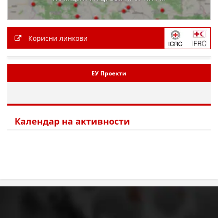
Корисни линкови
ЕУ Проекти
Календар на активности