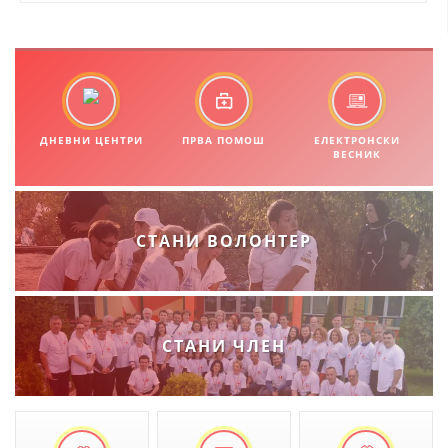
МЕЃУНАРОДНА СОРАБОТКА
ДОГОВОРИ
ЗНАЧЕЊЕ НА СЛУЖБАТА ЗА БАРАЊЕ
ДНЕВНИ ЦЕНТРИ
ПРВА ПОМОШ
ЕЛЕКТРОНСКИ
ФОРМУЛАРИ ЗА БАРАЊА
ВЕСНИК
ЗДРАВСТВЕНО ПРЕВЕНТИВНА ДЕЈНОСТ
ПРВА ПОМОШ
СТАНИ ВОЛОНТЕР
КРВОДАРИТЕЛСТВО
ИНФОРМАЦИИ ЗА БОЛЕСТИ
МЕНАЏМЕНТ НА ВОЛОНТЕРИ
СТАНИ ЧЛЕН
ЗА НАС