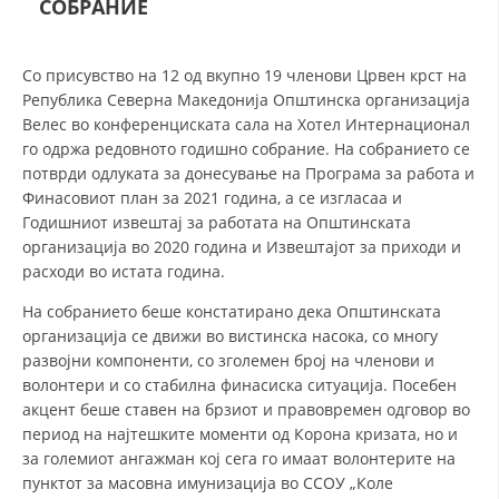
СОБРАНИЕ
СТРУКТУРА НА ОРГАНИЗАЦИЈАТА
КОНТАКТ ИНФОРМАЦИИ
Со присувство на 12 од вкупно 19 членови Црвен крст на
ЧЛЕНСТВО ВО ПРОФЕСИОНАЛНИ ТЕЛА
Република Северна Македонија Општинска организација
Велес во конференциската сала на Хотел Интернационал
го одржа редовното годишно собрание. На собранието се
потврди одлуката за донесување на Програма за работа и
ЗАКОН ЗА ЦКРМ
Финасовиот план за 2021 година, а се изгласаа и
Годишниот извештај за работата на Општинската
СТАТУТ НА ЦКРМ
организација во 2020 година и Извештајот за приходи и
расходи во истата година.
На собранието беше констатирано дека Општинската
организација се движи во вистинска насока, со многу
развојни компоненти, со зголемен број на членови и
ОРГАНИЗАЦИЈА И РАЗВОЈ
волонтери и со стабилна финасиска ситуација. Посебен
акцент беше ставен на брзиот и правовремен одговор во
РАКОВОДЕН ОДБОР
период на најтешките моменти од Корона кризата, но и
СОБРАНИЕ
за големиот ангажман кој сега го имаат волонтерите на
пунктот за масовна имунизација во ССОУ „Коле
СТРУКТУРА И ОРГАНИЗАЦИОНА ПОСТАВЕНОСТ