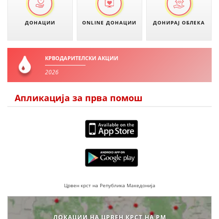
ДЕЈСТВУВАЊЕ
ДОНАЦИИ
ONLINE ДОНАЦИИ
ДОНИРАЈ ОБЛЕКА
КРВОДАРИТЕЛСКИ АКЦИИ
ПРИРАЧНИЦИ
2026
СТРАТЕГИИ
Апликација за прва помош
ЕДУКАТИВНО ИНФОРМАТИВНИ МАТЕРИЈАЛИ
БРОШУРИ
ПОСТЕРИ
ПРЕЗЕНТАЦИИ
Црвен крст на Република Македонија
ЛОКАЦИИ НА ЦРВЕН КРСТ НА РМ