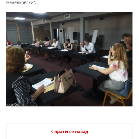
Неделковски“.
ДИСЕМИНАЦИЈА
MЕЃУНАРОДНО ХУМАНИТАРНО ПРАВО
ПРОМОЦИЈА НА ХУМАНИ ВРЕДНОСТИ
УПОТРЕБА И ЗАШТИТА НА АМБЛЕМОТ
СОЦИЈАЛНО ХУМАНИТАРНА ДЕЈНОСТ
КАКО ДА ДОНИРАТЕ
ПОДГОТВЕНОСТ И ДЕЈСТВО ПРИ КАТАСТРОФИ
ТИМОВИ НА ООЦК
СПАСИТЕЛНА СТАНИЦА ВОДНО
ПРОЕКТИ – ПОДГОТВЕНОСТ И ДЕЈСТВУВАЊЕ ПРИ КАТАСТРОФИ
ОДНОСИ СО ЈАВНОСТ
< врати се назад
ИСТРАЖУВАЊЕ НА ЈАВНО МИСЛЕЊЕ