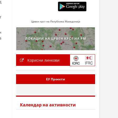
д
т
Црвен крст на Република Македонија
н
а
ЛОКАЦИИ НА ЦРВЕН КРСТ НА РМ
Корисни линкови
ЕУ Проекти
Календар на активности