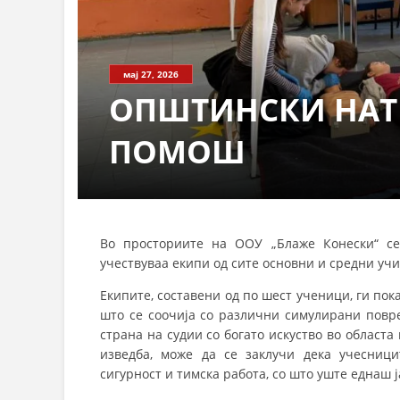
мај 27, 2026
ОПШТИНСКИ НАТ
ПОМОШ
Во просториите на ООУ „Блаже Конески“ се
учествуваа екипи од сите основни и средни учи
Екипите, составени од по шест ученици, ги по
што се соочија со различни симулирани повр
страна на судии со богато искуство во област
изведба, може да се заклучи дека учесници
сигурност и тимска работа, со што уште еднаш 