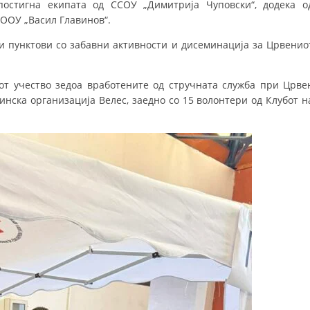
постигна екипата од ССОУ „Димитрија Чуповски“, додека о
ООУ „Васил Главинов“.
ДИСЕМИНАЦИЈА
 и пунктови со забавни активности и дисеминација за Црвенио
MЕЃУНАРОДНО ХУМАНИТАРНО ПРАВО
ПРОМОЦИЈА НА ХУМАНИ ВРЕДНОСТИ
от учество зедоа вработените од стручната служба при Црве
УПОТРЕБА И ЗАШТИТА НА АМБЛЕМОТ
нска организација Велес, заедно со 15 волонтери од Клубот н
СОЦИЈАЛНО ХУМАНИТАРНА ДЕЈНОСТ
КАКО ДА ДОНИРАТЕ
ПОДГОТВЕНОСТ И ДЕЈСТВО ПРИ КАТАСТРОФИ
ТИМОВИ НА ООЦК
СПАСИТЕЛНА СТАНИЦА ВОДНО
ПРОЕКТИ – ПОДГОТВЕНОСТ И ДЕЈСТВУВАЊЕ ПРИ КАТАСТРОФИ
ОДНОСИ СО ЈАВНОСТ
ИСТРАЖУВАЊЕ НА ЈАВНО МИСЛЕЊЕ