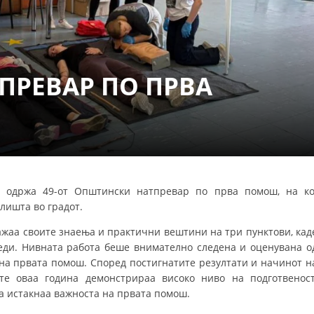
СТРУКТУРА НА ОРГАНИЗАЦИЈАТА
КОНТАКТ ИНФОРМАЦИИ
ЧЛЕНСТВО ВО ПРОФЕСИОНАЛНИ ТЕЛА
ПРЕВАР ПО ПРВА
ЗАКОН ЗА ЦКРМ
СТАТУТ НА ЦКРМ
 одржа 49-от Општински натпревар по прва помош, на ко
лишта во градот.
ОРГАНИЗАЦИЈА И РАЗВОЈ
кажаа своите знаења и практични вештини на три пунктови, кад
еди. Нивната работа беше внимателно следена и оценувана о
РАКОВОДЕН ОДБОР
а на првата помош. Според постигнатите резултати и начинот н
те оваа година демонстрираа високо ниво на подготвеност
СОБРАНИЕ
ја истакнаа важноста на првата помош.
СТРУКТУРА И ОРГАНИЗАЦИОНА ПОСТАВЕНОСТ