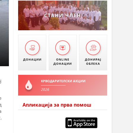
СТАНИ ЧЛЕН
ДОНАЦИИ
ONLINE
ДОНИРАЈ
ДОНАЦИИ
ОБЛЕКА
ј
КРВОДАРИТЕЛСКИ АКЦИИ
2026
е
Апликација за прва помош
д
а
,