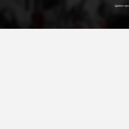
Црвен крс