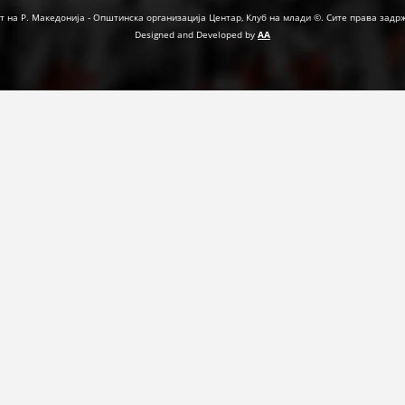
т на Р. Македонија - Општинска организација Центар, Клуб на млади ©. Сите права задр
Designed and Developed by
AA