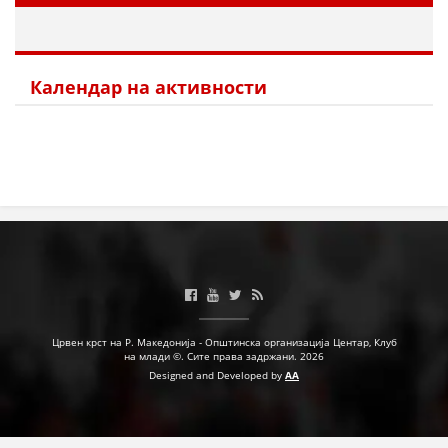
МЕЃУНАРОДНА СОРАБОТКА
ДОГОВОРИ
Календар на активности
ЗНАЧЕЊЕ НА СЛУЖБАТА ЗА БАРАЊЕ
ФОРМУЛАРИ ЗА БАРАЊА
ЗДРАВСТВЕНО ПРЕВЕНТИВНА ДЕЈНОСТ
ПРВА ПОМОШ
КРВОДАРИТЕЛСТВО
ИНФОРМАЦИИ ЗА БОЛЕСТИ
МЕНАЏМЕНТ НА ВОЛОНТЕРИ
Црвен крст на Р. Македонија - Општинска организација Центар, Клуб
на млади ©. Сите права задржани. 2026
Designed and Developed by
AA
ЗА НАС