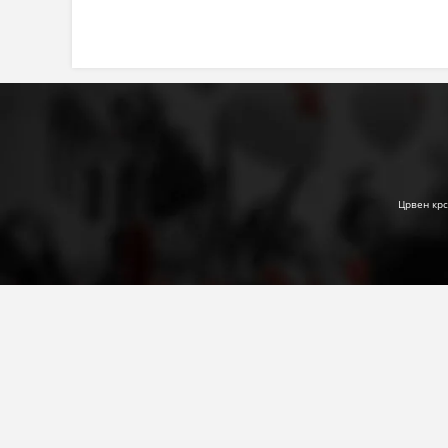
Црвен крс