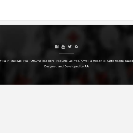
МЕЃУНАРОДНА СОРАБОТКА
ДОГОВОРИ
ЗНАЧЕЊЕ НА СЛУЖБАТА ЗА БАРАЊЕ
ФОРМУЛАРИ ЗА БАРАЊА
ЗДРАВСТВЕНО ПРЕВЕНТИВНА ДЕЈНОСТ
т на Р. Македонија - Општинска организација Центар, Клуб на млади ©. Сите права задр
Designed and Developed by
AA
ПРВА ПОМОШ
КРВОДАРИТЕЛСТВО
ИНФОРМАЦИИ ЗА БОЛЕСТИ
МЕНАЏМЕНТ НА ВОЛОНТЕРИ
ЗА НАС