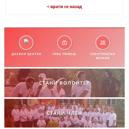
СТРУКТУРА НА ОРГАНИЗАЦИЈАТА
< врати се назад
КОНТАКТ ИНФОРМАЦИИ
ЧЛЕНСТВО ВО ПРОФЕСИОНАЛНИ ТЕЛА
ЗАКОН ЗА ЦКРМ
ДНЕВНИ ЦЕНТРИ
ПРВА ПОМОШ
ЕЛЕКТРОНСКИ
ВЕСНИК
СТАТУТ НА ЦКРМ
СТАНИ ВОЛОНТЕР
ОРГАНИЗАЦИЈА И РАЗВОЈ
РАКОВОДЕН ОДБОР
СТАНИ ЧЛЕН
СОБРАНИЕ
СТРУКТУРА И ОРГАНИЗАЦИОНА ПОСТАВЕНОСТ