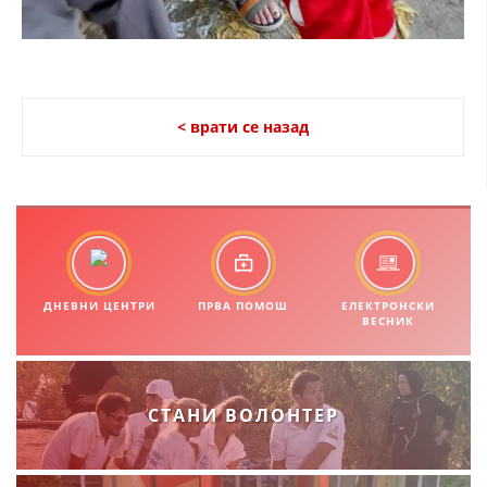
МЕЃУНАРОДНА СОРАБОТКА
ДОГОВОРИ
ЗНАЧЕЊЕ НА СЛУЖБАТА ЗА БАРАЊЕ
< врати се назад
ФОРМУЛАРИ ЗА БАРАЊА
ЗДРАВСТВЕНО ПРЕВЕНТИВНА ДЕЈНОСТ
ПРВА ПОМОШ
КРВОДАРИТЕЛСТВО
ДНЕВНИ ЦЕНТРИ
ПРВА ПОМОШ
ЕЛЕКТРОНСКИ
ВЕСНИК
ИНФОРМАЦИИ ЗА БОЛЕСТИ
МЕНАЏМЕНТ НА ВОЛОНТЕРИ
СТАНИ ВОЛОНТЕР
ЗА НАС