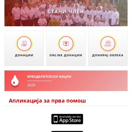
ДЕЈСТВУВАЊЕ
СТАНИ ЧЛЕН
ПРИРАЧНИЦИ
СТРАТЕГИИ
ДОНАЦИИ
ONLINE ДОНАЦИИ
ДОНИРАЈ ОБЛЕКА
ЕДУКАТИВНО ИНФОРМАТИВНИ МАТЕРИЈАЛИ
БРОШУРИ
КРВОДАРИТЕЛСКИ АКЦИИ
ПОСТЕРИ
2026
ПРЕЗЕНТАЦИИ
Апликација за прва помош