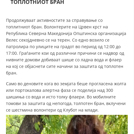
ТОПЛОТНИОТ БРАН
СТРУКТУРА НА ОРГАНИЗАЦИЈАТА
КОНТАКТ ИНФОРМАЦИИ
Продолжуваат активностите за справување со
ЧЛЕНСТВО ВО ПРОФЕСИОНАЛНИ ТЕЛА
топлитниот бран. Волонтерите на Црвен крст на
Република Северна Македонија Општинска организација
Велес секојдневно се на терен. Со едно возило се
патролира по улиците на градот во период од 12:00 до
ЗАКОН ЗА ЦКРМ
17:00. Граѓаните кои од различни причини се надвор од
нивните домови добиваат шише со ладна вода и флаер
СТАТУТ НА ЦКРМ
на кој се објаснети сите начини за заштита од топлотен
бран.
Само во деновите кога во земјата беше прогласена жолта
или портокалова алертна фаза се поделија над 300
шишиња со вода и исто толку флаери. Во мобилните
ОРГАНИЗАЦИЈА И РАЗВОЈ
томови за заштита од непогода, толпотен бран, вклучени
се шестмина волонтери од Клубот на млади.
РАКОВОДЕН ОДБОР
СОБРАНИЕ
СТРУКТУРА И ОРГАНИЗАЦИОНА ПОСТАВЕНОСТ