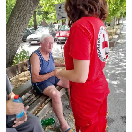
ДИСЕМИНАЦИЈА
MЕЃУНАРОДНО ХУМАНИТАРНО ПРАВО
ПРОМОЦИЈА НА ХУМАНИ ВРЕДНОСТИ
УПОТРЕБА И ЗАШТИТА НА АМБЛЕМОТ
СОЦИЈАЛНО ХУМАНИТАРНА ДЕЈНОСТ
КАКО ДА ДОНИРАТЕ
ПОДГОТВЕНОСТ И ДЕЈСТВО ПРИ КАТАСТРОФИ
ТИМОВИ НА ООЦК
СПАСИТЕЛНА СТАНИЦА ВОДНО
ПРОЕКТИ – ПОДГОТВЕНОСТ И ДЕЈСТВУВАЊЕ ПРИ КАТАСТРОФИ
ОДНОСИ СО ЈАВНОСТ
ИСТРАЖУВАЊЕ НА ЈАВНО МИСЛЕЊЕ