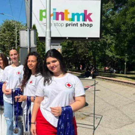
ДИСЕМИНАЦИЈА
MЕЃУНАРОДНО ХУМАНИТАРНО ПРАВО
ПРОМОЦИЈА НА ХУМАНИ ВРЕДНОСТИ
УПОТРЕБА И ЗАШТИТА НА АМБЛЕМОТ
СОЦИЈАЛНО ХУМАНИТАРНА ДЕЈНОСТ
КАКО ДА ДОНИРАТЕ
ПОДГОТВЕНОСТ И ДЕЈСТВО ПРИ КАТАСТРОФИ
ТИМОВИ НА ООЦК
СПАСИТЕЛНА СТАНИЦА ВОДНО
ПРОЕКТИ – ПОДГОТВЕНОСТ И ДЕЈСТВУВАЊЕ ПРИ КАТАСТРОФИ
ОДНОСИ СО ЈАВНОСТ
ИСТРАЖУВАЊЕ НА ЈАВНО МИСЛЕЊЕ