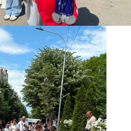
МЕЃУНАРОДНА СОРАБОТКА
ДОГОВОРИ
ЗНАЧЕЊЕ НА СЛУЖБАТА ЗА БАРАЊЕ
ФОРМУЛАРИ ЗА БАРАЊА
ЗДРАВСТВЕНО ПРЕВЕНТИВНА ДЕЈНОСТ
ПРВА ПОМОШ
КРВОДАРИТЕЛСТВО
ИНФОРМАЦИИ ЗА БОЛЕСТИ
МЕНАЏМЕНТ НА ВОЛОНТЕРИ
ЗА НАС