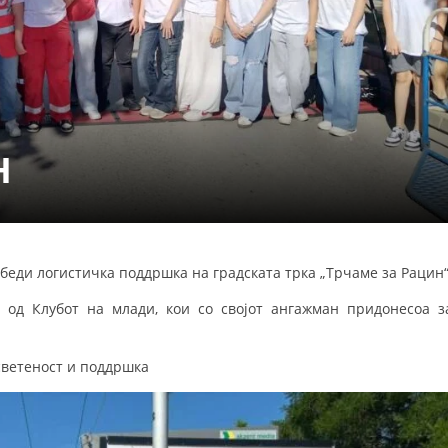
СТРУКТУРА НА ОРГАНИЗАЦИЈАТА
КОНТАКТ ИНФОРМАЦИИ
ЧЛЕНСТВО ВО ПРОФЕСИОНАЛНИ ТЕЛА
Н
ЗАКОН ЗА ЦКРМ
СТАТУТ НА ЦКРМ
еди логистичка поддршка на градската трка „Трчаме за Рацин“
 од Клубот на млади, кои со својот ангажман придонесоа з
ОРГАНИЗАЦИЈА И РАЗВОЈ
светеност и поддршка
РАКОВОДЕН ОДБОР
СОБРАНИЕ
СТРУКТУРА И ОРГАНИЗАЦИОНА ПОСТАВЕНОСТ