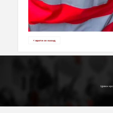
< врати се назад
Црвен крс