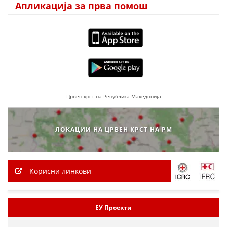
Апликација за прва помош
ДИСЕМИНАЦИЈА
MЕЃУНАРОДНО ХУМАНИТАРНО ПРАВО
ПРОМОЦИЈА НА ХУМАНИ ВРЕДНОСТИ
УПОТРЕБА И ЗАШТИТА НА АМБЛЕМОТ
СОЦИЈАЛНО ХУМАНИТАРНА ДЕЈНОСТ
Црвен крст на Република Македонија
КАКО ДА ДОНИРАТЕ
ПОДГОТВЕНОСТ И ДЕЈСТВО ПРИ КАТАСТРОФИ
ЛОКАЦИИ НА ЦРВЕН КРСТ НА РМ
ТИМОВИ НА ООЦК
СПАСИТЕЛНА СТАНИЦА ВОДНО
Корисни линкови
ПРОЕКТИ – ПОДГОТВЕНОСТ И ДЕЈСТВУВАЊЕ ПРИ КАТАСТРОФИ
ОДНОСИ СО ЈАВНОСТ
ЕУ Проекти
ИСТРАЖУВАЊЕ НА ЈАВНО МИСЛЕЊЕ