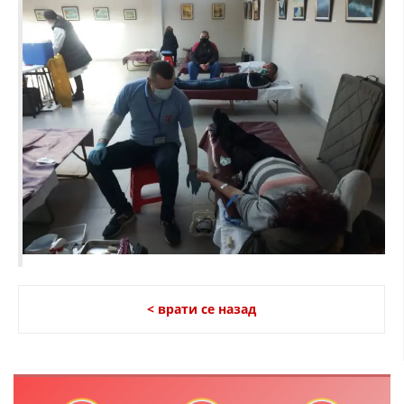
ДИСЕМИНАЦИЈА
MЕЃУНАРОДНО ХУМАНИТАРНО ПРАВО
ПРОМОЦИЈА НА ХУМАНИ ВРЕДНОСТИ
УПОТРЕБА И ЗАШТИТА НА АМБЛЕМОТ
СОЦИЈАЛНО ХУМАНИТАРНА ДЕЈНОСТ
КАКО ДА ДОНИРАТЕ
ПОДГОТВЕНОСТ И ДЕЈСТВО ПРИ КАТАСТРОФИ
ТИМОВИ НА ООЦК
СПАСИТЕЛНА СТАНИЦА ВОДНО
< врати се назад
ПРОЕКТИ – ПОДГОТВЕНОСТ И ДЕЈСТВУВАЊЕ ПРИ КАТАСТРОФИ
ОДНОСИ СО ЈАВНОСТ
ИСТРАЖУВАЊЕ НА ЈАВНО МИСЛЕЊЕ