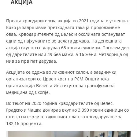
АКЦИЈА
СТРУКТУРА НА ОРГАНИЗАЦИЈАТА
КОНТАКТ ИНФОРМАЦИИ
Првата крводарителска акција во 2021 година е успешна.
ЧЛЕНСТВО ВО ПРОФЕСИОНАЛНИ ТЕЛА
Како ја завршивме претходната така ја продолживме
оваа. Крводарителите од Велес и околината остануваат
едни од најхуманите во целата држава. На денешната
акција вкупно се даруваа 65 крвни единици. Поголем дел
ЗАКОН ЗА ЦКРМ
од дарителите или 49 беа мажи, а 16 жени. Четворица од
нив за прв пат даруваа.
СТАТУТ НА ЦКРМ
Акцијата се одржа во ликовниот салон, а заеднички
организатори се Црвен крст на РСМ Општинска
организација Велес и Институтот за трансфузиона
медицина од Скопје.
ОРГАНИЗАЦИЈА И РАЗВОЈ
Во текот на 2020 година крводарителите од Велес,
Градско и Чашка донираа вкупно 3.390 крвни единици со
РАКОВОДЕН ОДБОР
што го натфрлија годишниот план за крводарување за
182,16 проценти.
СОБРАНИЕ
СТРУКТУРА И ОРГАНИЗАЦИОНА ПОСТАВЕНОСТ