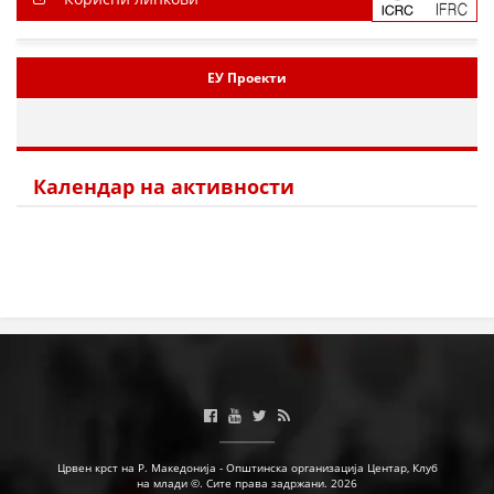
ЕУ Проекти
Календар на активности
Црвен крст на Р. Македонија - Општинска организација Центар, Клуб
на млади ©. Сите права задржани. 2026