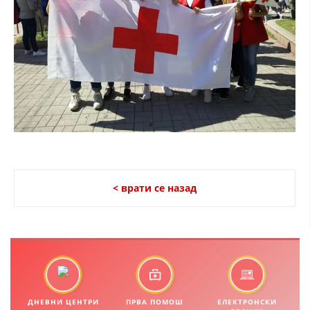
МЕЃУНАРОДНА СОРАБОТКА
ДОГОВОРИ
ЗНАЧЕЊЕ НА СЛУЖБАТА ЗА БАРАЊЕ
ФОРМУЛАРИ ЗА БАРАЊА
ЗДРАВСТВЕНО ПРЕВЕНТИВНА ДЕЈНОСТ
ПРВА ПОМОШ
КРВОДАРИТЕЛСТВО
< врати се назад
ИНФОРМАЦИИ ЗА БОЛЕСТИ
МЕНАЏМЕНТ НА ВОЛОНТЕРИ
ЗА НАС
ДНЕВНИ ЦЕНТРИ
ПРВА ПОМОШ
ЕЛЕКТРОНСКИ