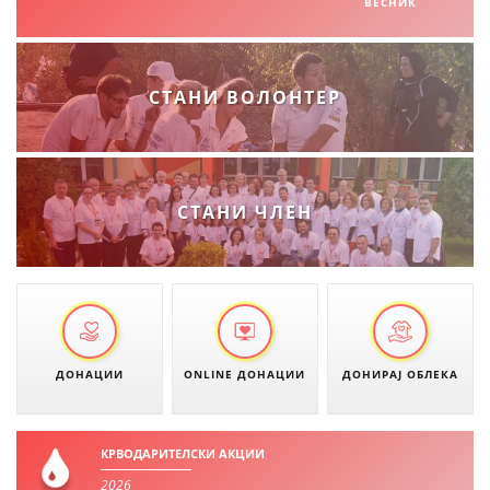
ВЕСНИК
ДЕЈСТВУВАЊЕ
СТАНИ ВОЛОНТЕР
ПРИРАЧНИЦИ
СТРАТЕГИИ
СТАНИ ЧЛЕН
ЕДУКАТИВНО ИНФОРМАТИВНИ МАТЕРИЈАЛИ
БРОШУРИ
ПОСТЕРИ
ПРЕЗЕНТАЦИИ
ДОНАЦИИ
ONLINE ДОНАЦИИ
ДОНИРАЈ ОБЛЕКА
КРВОДАРИТЕЛСКИ АКЦИИ
2026