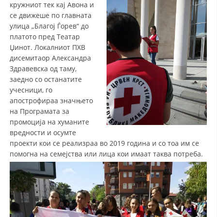
кружниот тек кај Авона и
ДИСЕМИНАЦИЈА
се движеше по главната
улица „Благој Ѓорев“ до
MЕЃУНАРОДНО ХУМАНИТАРНО ПРАВО
платото пред Театар
Џинот. Локалниот ПХВ
ПРОМОЦИЈА НА ХУМАНИ ВРЕДНОСТИ
дисемитаор Александра
УПОТРЕБА И ЗАШТИТА НА АМБЛЕМОТ
Здравевска од таму,
заедно со останатите
СОЦИЈАЛНО ХУМАНИТАРНА ДЕЈНОСТ
учесници, го
апострофираа значњето
КАКО ДА ДОНИРАТЕ
на Програмата за
промоција на хуманите
ПОДГОТВЕНОСТ И ДЕЈСТВО ПРИ КАТАСТРОФИ
вредности и осумте
ТИМОВИ НА ООЦК
проекти кои се реализраа во 2019 година и со тоа им се
помогна на семејства или лица кои имаат таква потреба.
СПАСИТЕЛНА СТАНИЦА ВОДНО
ПРОЕКТИ – ПОДГОТВЕНОСТ И ДЕЈСТВУВАЊЕ ПРИ КАТАСТРОФИ
ОДНОСИ СО ЈАВНОСТ
ИСТРАЖУВАЊЕ НА ЈАВНО МИСЛЕЊЕ