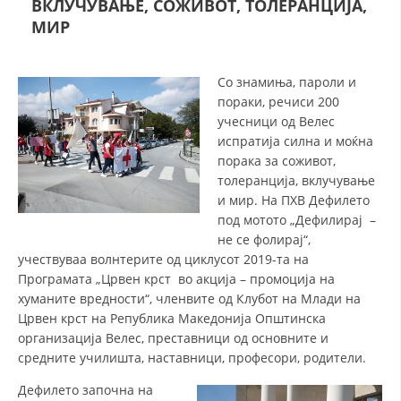
ВКЛУЧУВАЊЕ, СОЖИВОТ, ТОЛЕРАНЦИЈА,
СТРУКТУРА НА ОРГАНИЗАЦИЈАТА
МИР
КОНТАКТ ИНФОРМАЦИИ
ЧЛЕНСТВО ВО ПРОФЕСИОНАЛНИ ТЕЛА
Со знамиња, пароли и
пораки, речиси 200
учесници од Велес
испратија силна и моќна
ЗАКОН ЗА ЦКРМ
порака за соживот,
толеранција, вклучување
СТАТУТ НА ЦКРМ
и мир. На ПХВ Дефилето
под мотото „Дефилирај –
не се фолирај“,
учествуваа волнтерите од циклусот 2019-та на
Програмата „Црвен крст во акција – промоција на
ОРГАНИЗАЦИЈА И РАЗВОЈ
хуманите вредности“, членвите од Клубот на Млади на
Црвен крст на Република Македонија Општинска
РАКОВОДЕН ОДБОР
организација Велес, преставници од основните и
средните училишта, наставници, професори, родители.
СОБРАНИЕ
Дефилето започна на
СТРУКТУРА И ОРГАНИЗАЦИОНА ПОСТАВЕНОСТ