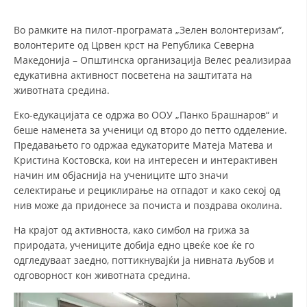
СТРУКТУРА НА ОРГАНИЗАЦИЈАТА
Во рамките на пилот-програмата „Зелен волонтеризам“,
КОНТАКТ ИНФОРМАЦИИ
волонтерите од Црвен крст на Република Северна
ЧЛЕНСТВО ВО ПРОФЕСИОНАЛНИ ТЕЛА
Македонија – Општинска организација Велес реализираа
едукативна активност посветена на заштитата на
животната средина.
ЗАКОН ЗА ЦКРМ
Еко-едукацијата се одржа во ООУ „Панко Брашнаров“ и
беше наменета за ученици од второ до петто одделение.
СТАТУТ НА ЦКРМ
Предавањето го одржаа едукаторите Матеја Матева и
Кристина Костовска, кои на интересен и интерактивен
начин им објаснија на учениците што значи
селектирање и рециклирање на отпадот и како секој од
нив може да придонесе за почиста и поздрава околина.
ОРГАНИЗАЦИЈА И РАЗВОЈ
На крајот од активноста, како симбол на грижа за
природата, учениците добија едно цвеќе кое ќе го
РАКОВОДЕН ОДБОР
одгледуваат заедно, поттикнувајќи ја нивната љубов и
одговорност кон животната средина.
СОБРАНИЕ
СТРУКТУРА И ОРГАНИЗАЦИОНА ПОСТАВЕНОСТ