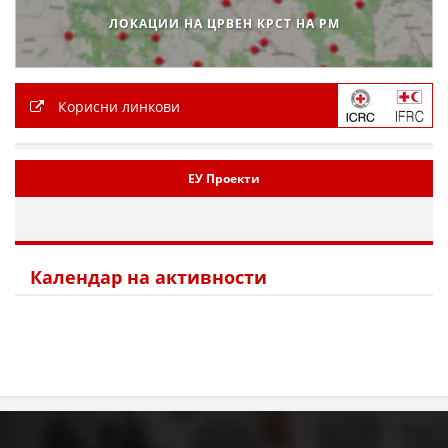
ЛОКАЦИИ НА ЦРВЕН КРСТ НА РМ
МЕЃУНАРОДНА СОРАБОТКА
ДОГОВОРИ
Корисни линкови
ЗНАЧЕЊЕ НА СЛУЖБАТА ЗА БАРАЊЕ
ФОРМУЛАРИ ЗА БАРАЊА
ЕУ Проекти
ЗДРАВСТВЕНО ПРЕВЕНТИВНА ДЕЈНОСТ
ПРВА ПОМОШ
КРВОДАРИТЕЛСТВО
Календар на активности
ИНФОРМАЦИИ ЗА БОЛЕСТИ
МЕНАЏМЕНТ НА ВОЛОНТЕРИ
ЗА НАС