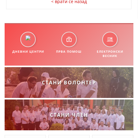
< врати се назад
СТРУКТУРА НА ОРГАНИЗАЦИЈАТА
КОНТАКТ ИНФОРМАЦИИ
ЧЛЕНСТВО ВО ПРОФЕСИОНАЛНИ ТЕЛА
ЗАКОН ЗА ЦКРМ
ДНЕВНИ ЦЕНТРИ
ПРВА ПОМОШ
ЕЛЕКТРОНСКИ
ВЕСНИК
СТАТУТ НА ЦКРМ
СТАНИ ВОЛОНТЕР
ОРГАНИЗАЦИЈА И РАЗВОЈ
РАКОВОДЕН ОДБОР
СТАНИ ЧЛЕН
СОБРАНИЕ
СТРУКТУРА И ОРГАНИЗАЦИОНА ПОСТАВЕНОСТ