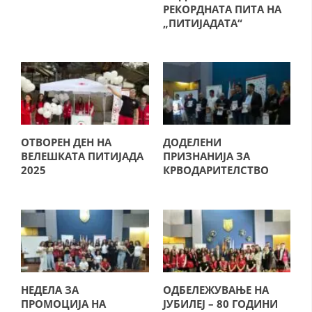
РЕКОРДНАТА ПИТА НА
„ПИТИЈАДАТА“
МЕЃУНАРОДНА СОРАБОТКА
ДОГОВОРИ
ЗНАЧЕЊЕ НА СЛУЖБАТА ЗА БАРАЊЕ
ФОРМУЛАРИ ЗА БАРАЊА
ЗДРАВСТВЕНО ПРЕВЕНТИВНА ДЕЈНОСТ
ОТВОРЕН ДЕН НА
ДОДЕЛЕНИ
ВЕЛЕШКАТА ПИТИЈАДА
ПРИЗНАНИЈА ЗА
ПРВА ПОМОШ
2025
КРВОДАРИТЕЛСТВО
КРВОДАРИТЕЛСТВО
ИНФОРМАЦИИ ЗА БОЛЕСТИ
МЕНАЏМЕНТ НА ВОЛОНТЕРИ
НЕДЕЛА ЗА
ОДБЕЛЕЖУВАЊЕ НА
ЗА НАС
ПРОМОЦИЈА НА
ЈУБИЛЕЈ – 80 ГОДИНИ