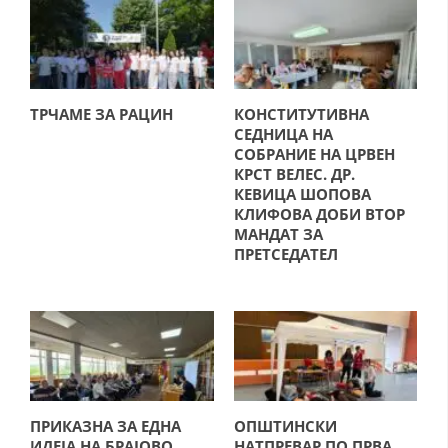
СТРУКТУРА НА ОРГАНИЗАЦИЈАТА
КОНТАКТ ИНФОРМАЦИИ
ЧЛЕНСТВО ВО ПРОФЕСИОНАЛНИ ТЕЛА
ТРЧАМЕ ЗА РАЦИН
КОНСТИТУТИВНА
СЕДНИЦА НА
СОБРАНИЕ НА ЦРВЕН
ЗАКОН ЗА ЦКРМ
КРСТ ВЕЛЕС. ДР.
КЕВИЦА ШОПОВА
СТАТУТ НА ЦКРМ
КЛИФОВА ДОБИ ВТОР
МАНДАТ ЗА
ПРЕТСЕДАТЕЛ
ОРГАНИЗАЦИЈА И РАЗВОЈ
РАКОВОДЕН ОДБОР
СОБРАНИЕ
ПРИКАЗНА ЗА ЕДНА
ОПШТИНСКИ
СТРУКТУРА И ОРГАНИЗАЦИОНА ПОСТАВЕНОСТ
ИДЕЈА НА БРАЈОВО
НАТПРЕВАР ПО ПРВА