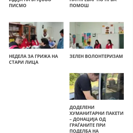
ПИСМО
ПОМОШ
ДИСЕМИНАЦИЈА
MЕЃУНАРОДНО ХУМАНИТАРНО ПРАВО
ПРОМОЦИЈА НА ХУМАНИ ВРЕДНОСТИ
УПОТРЕБА И ЗАШТИТА НА АМБЛЕМОТ
СОЦИЈАЛНО ХУМАНИТАРНА ДЕЈНОСТ
НЕДЕЛА ЗА ГРИЖА НА
ЗЕЛЕН ВОЛОНТЕРИЗАМ
СТАРИ ЛИЦА
КАКО ДА ДОНИРАТЕ
ПОДГОТВЕНОСТ И ДЕЈСТВО ПРИ КАТАСТРОФИ
ТИМОВИ НА ООЦК
СПАСИТЕЛНА СТАНИЦА ВОДНО
ДОДЕЛЕНИ
ПРОЕКТИ – ПОДГОТВЕНОСТ И ДЕЈСТВУВАЊЕ ПРИ КАТАСТРОФИ
ХУМАНИТАРНИ ПАКЕТИ
– ДОНАЦИЈА ОД
ОДНОСИ СО ЈАВНОСТ
ГРАЃАНИТЕ ПРИ
ПОДЕЛБА НА
ИСТРАЖУВАЊЕ НА ЈАВНО МИСЛЕЊЕ