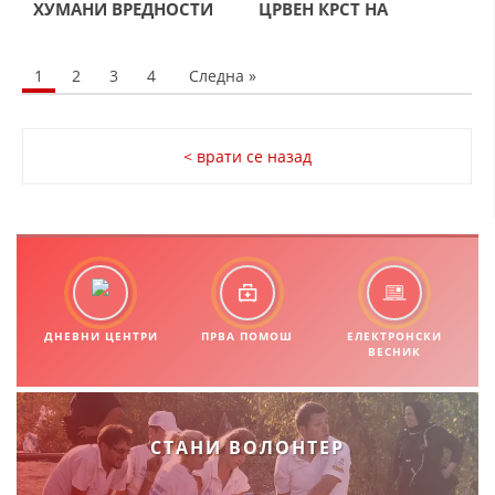
ХУМАНИ ВРЕДНОСТИ
ЦРВЕН КРСТ НА
ДЕЈСТВУВАЊЕ
1
2
3
4
Следна »
ПРИРАЧНИЦИ
< врати се назад
СТРАТЕГИИ
ЕДУКАТИВНО ИНФОРМАТИВНИ МАТЕРИЈАЛИ
БРОШУРИ
ПОСТЕРИ
ДНЕВНИ ЦЕНТРИ
ПРВА ПОМОШ
ЕЛЕКТРОНСКИ
ВЕСНИК
ПРЕЗЕНТАЦИИ
СТАНИ ВОЛОНТЕР